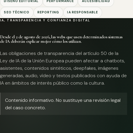
DISEÑO EDITORIAL
PERFORMANCE
ACCESIBILIDAD
SEO TÉCNICO
REPORTING
IA RESPONSABLE
IA, TRANSPARENCIA Y CONFIANZA DIGITAL
Desde el 2 de agosto de 2026, las webs que usen determinados sistemas
de IA deberán explicar mejor cómo los utilizan.
Las obligaciones de transparencia del artículo 50 de la
Ley de IA de la Unión Europea pueden afectar a chatbots,
asistentes, contenidos sintéticos, deepfakes, imágenes
generadas, audio, vídeo y textos publicados con ayuda de
IA en ámbitos de interés público como la cultura.
Contenido informativo. No sustituye una revisión legal
del caso concreto.