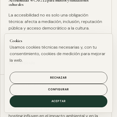
Accesibilidad WCAG 2.2 para museos y fundaciones
culturales
La accesibilidad no es solo una obligación
técnica: afecta a mediación, inclusión, reputación
pública y acceso democrático a la cultura.
Cookies
Usamos cookies técnicas necesarias y, con tu
consentimiento, cookies de medición para mejorar
la web.
Leer artículo
RECHAZAR
ESG DIGITAL
·
27 ENE. 2025
·
4 MIN
CONFIGURAR
Huella de carbono digital: cómo medir y reducir el impacto
ESG de una web
ACEPTAR
El peso de página, las imágenes, los scripts y el
hosting influyen en el impacto ambiental y en la