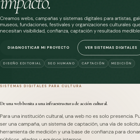
impacto.
Creamos webs, campañas y sistemas digitales para artistas, gale
museos, fundaciones, festivales y organizaciones culturales qu
necesitan visibilidad, confianza, captación y resultados medible
DIAGNOSTICAR MI PROYECTO
VER SISTEMAS DIGITALES
DISEÑO EDITORIAL
SEO HUMANO
CAPTACIÓN
MEDICIÓN
SISTEMAS DIGITALES PARA CULTURA
De una web bonita a una infraestructura de acción cultural.
Para una institución cultural, una web no es solo presencia. 
ser una campaña, un sistema de captación, una vía de solicitu
herramienta de medición y una base de confianza para dona
públicos, aliados y equipos internos.