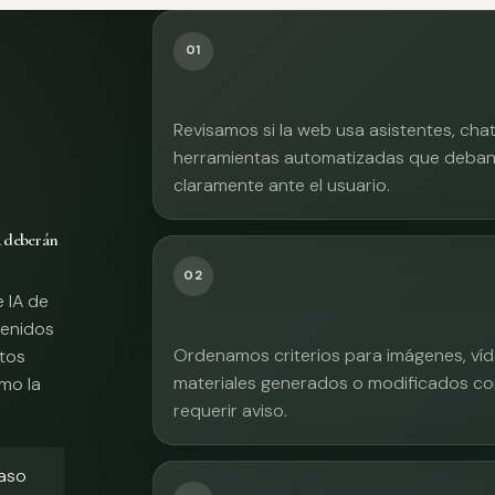
01
Revisamos si la web usa asistentes, cha
herramientas automatizadas que deban 
claramente ante el usuario.
A deberán
02
e IA de
tenidos
Ordenamos criterios para imágenes, víd
xtos
materiales generados o modificados co
mo la
requerir aviso.
caso