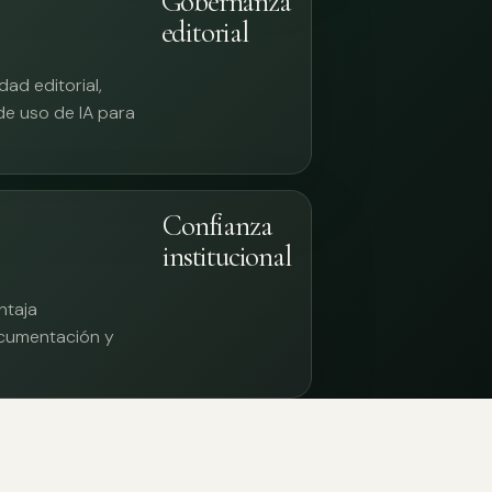
Gobernanza
editorial
ad editorial,
 de uso de IA para
Confianza
institucional
ntaja
documentación y