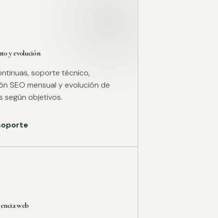
o y evolución
ntinuas, soporte técnico,
ión SEO mensual y evolución de
 según objetivos.
 soporte
rencia web