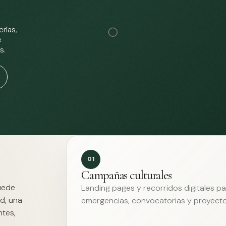
rías,
e
s.
01
Campañas culturales
Puede
Landing pages y recorridos digitales p
d, una
emergencias, convocatorias y proyecto
ntes,