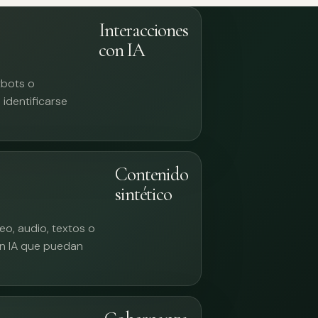
Interacciones
con IA
tbots o
identificarse
Contenido
sintético
eo, audio, textos o
n IA que puedan