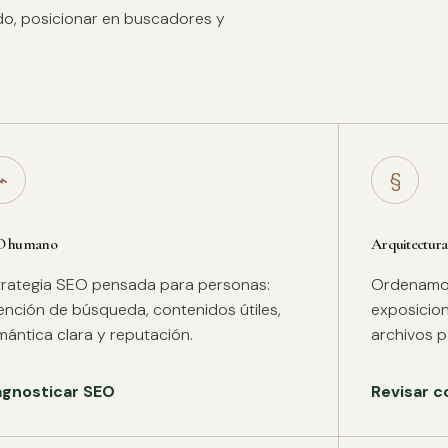
ido, posicionar en buscadores y
⌁
§
O humano
Arquitectura
trategia SEO pensada para personas:
Ordenamos 
tención de búsqueda, contenidos útiles,
exposicion
mántica clara y reputación.
archivos pa
agnosticar SEO
Revisar c