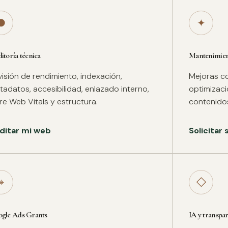
●
✦
itoría técnica
Mantenimient
isión de rendimiento, indexación,
Mejoras co
adatos, accesibilidad, enlazado interno,
optimizac
re Web Vitals y estructura.
contenidos
ditar mi web
Solicitar
⌖
◇
gle Ads Grants
IA y transpa