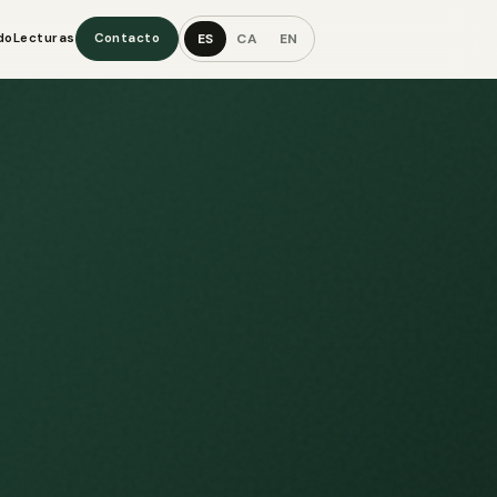
ES
CA
EN
do
Lecturas
Contacto