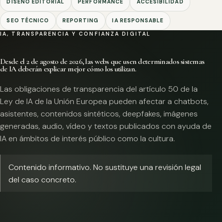
DISEÑO EDITORIAL
PERFORMANCE
ACCESIBILIDAD
SEO TÉCNICO
REPORTING
IA RESPONSABLE
IA, TRANSPARENCIA Y CONFIANZA DIGITAL
Desde el 2 de agosto de 2026, las webs que usen determinados sistemas
de IA deberán explicar mejor cómo los utilizan.
Las obligaciones de transparencia del artículo 50 de la
Ley de IA de la Unión Europea pueden afectar a chatbots,
asistentes, contenidos sintéticos, deepfakes, imágenes
generadas, audio, vídeo y textos publicados con ayuda de
IA en ámbitos de interés público como la cultura.
Contenido informativo. No sustituye una revisión legal
del caso concreto.