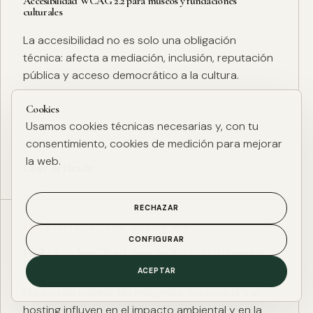
Accesibilidad WCAG 2.2 para museos y fundaciones
culturales
La accesibilidad no es solo una obligación
técnica: afecta a mediación, inclusión, reputación
pública y acceso democrático a la cultura.
Cookies
Usamos cookies técnicas necesarias y, con tu
consentimiento, cookies de medición para mejorar
la web.
Leer artículo
RECHAZAR
ESG DIGITAL
·
27 ENE. 2025
·
4 MIN
CONFIGURAR
Huella de carbono digital: cómo medir y reducir el impacto
ESG de una web
ACEPTAR
El peso de página, las imágenes, los scripts y el
hosting influyen en el impacto ambiental y en la