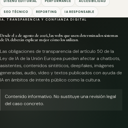
DISEÑO EDITORIAL
PERFORMANCE
ACCESIBILIDAD
SEO TÉCNICO
REPORTING
IA RESPONSABLE
IA, TRANSPARENCIA Y CONFIANZA DIGITAL
Desde el 2 de agosto de 2026, las webs que usen determinados sistemas
de IA deberán explicar mejor cómo los utilizan.
Las obligaciones de transparencia del artículo 50 de la
Ley de IA de la Unión Europea pueden afectar a chatbots,
asistentes, contenidos sintéticos, deepfakes, imágenes
generadas, audio, vídeo y textos publicados con ayuda de
IA en ámbitos de interés público como la cultura.
Contenido informativo. No sustituye una revisión legal
del caso concreto.