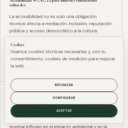
Accesibilidad WCAG 2.2 para museos y fundaciones
culturales
La accesibilidad no es solo una obligación
técnica: afecta a mediación, inclusión, reputación
pública y acceso democrático a la cultura.
Cookies
Usamos cookies técnicas necesarias y, con tu
consentimiento, cookies de medición para mejorar
la web.
Leer artículo
RECHAZAR
ESG DIGITAL
·
27 ENE. 2025
·
4 MIN
CONFIGURAR
Huella de carbono digital: cómo medir y reducir el impacto
ESG de una web
ACEPTAR
El peso de página, las imágenes, los scripts y el
hosting influyen en el impacto ambiental y en la