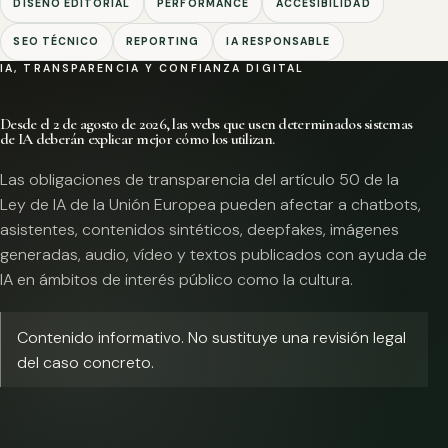
DISEÑO EDITORIAL
PERFORMANCE
ACCESIBILIDAD
SEO TÉCNICO
REPORTING
IA RESPONSABLE
IA, TRANSPARENCIA Y CONFIANZA DIGITAL
Desde el 2 de agosto de 2026, las webs que usen determinados sistemas
de IA deberán explicar mejor cómo los utilizan.
Las obligaciones de transparencia del artículo 50 de la
Ley de IA de la Unión Europea pueden afectar a chatbots,
asistentes, contenidos sintéticos, deepfakes, imágenes
generadas, audio, vídeo y textos publicados con ayuda de
IA en ámbitos de interés público como la cultura.
Contenido informativo. No sustituye una revisión legal
del caso concreto.