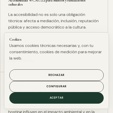
Accesibilidad WCAG 2.2 para museos y fundaciones
culturales
La accesibilidad no es solo una obligación
técnica: afecta a mediación, inclusión, reputación
pública y acceso democrático a la cultura.
Cookies
Usamos cookies técnicas necesarias y, con tu
consentimiento, cookies de medición para mejorar
la web.
Leer artículo
RECHAZAR
ESG DIGITAL
·
27 ENE. 2025
·
4 MIN
CONFIGURAR
Huella de carbono digital: cómo medir y reducir el impacto
ESG de una web
ACEPTAR
El peso de página, las imágenes, los scripts y el
hosting influyen en el impacto ambiental y en la