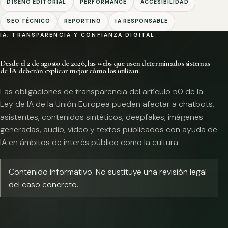
DISEÑO EDITORIAL
PERFORMANCE
ACCESIBILIDAD
SEO TÉCNICO
REPORTING
IA RESPONSABLE
IA, TRANSPARENCIA Y CONFIANZA DIGITAL
Desde el 2 de agosto de 2026, las webs que usen determinados sistemas
de IA deberán explicar mejor cómo los utilizan.
Las obligaciones de transparencia del artículo 50 de la
Ley de IA de la Unión Europea pueden afectar a chatbots,
asistentes, contenidos sintéticos, deepfakes, imágenes
generadas, audio, vídeo y textos publicados con ayuda de
IA en ámbitos de interés público como la cultura.
Contenido informativo. No sustituye una revisión legal
del caso concreto.