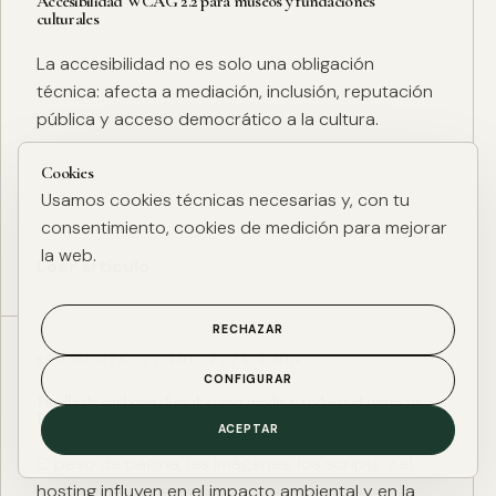
Accesibilidad WCAG 2.2 para museos y fundaciones
culturales
La accesibilidad no es solo una obligación
técnica: afecta a mediación, inclusión, reputación
pública y acceso democrático a la cultura.
Cookies
Usamos cookies técnicas necesarias y, con tu
consentimiento, cookies de medición para mejorar
la web.
Leer artículo
RECHAZAR
ESG DIGITAL
·
27 ENE. 2025
·
4 MIN
CONFIGURAR
Huella de carbono digital: cómo medir y reducir el impacto
ESG de una web
ACEPTAR
El peso de página, las imágenes, los scripts y el
hosting influyen en el impacto ambiental y en la