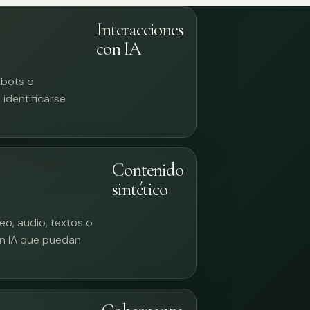
Interacciones
con IA
tbots o
identificarse
Contenido
sintético
eo, audio, textos o
n IA que puedan