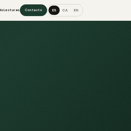
ES
CA
EN
do
Lecturas
Contacto