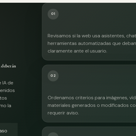
01
Revisamos si la web usa asistentes, cha
herramientas automatizadas que deban 
claramente ante el usuario.
A deberán
02
e IA de
tenidos
Ordenamos criterios para imágenes, víd
xtos
materiales generados o modificados co
mo la
requerir aviso.
caso