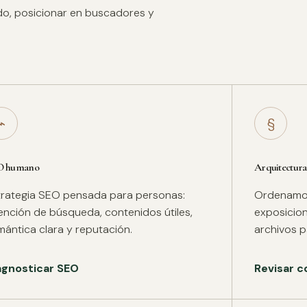
ido, posicionar en buscadores y
⌁
§
O humano
Arquitectura
trategia SEO pensada para personas:
Ordenamos 
tención de búsqueda, contenidos útiles,
exposicion
mántica clara y reputación.
archivos pa
agnosticar SEO
Revisar c