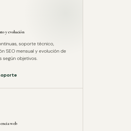
o y evolución
ntinuas, soporte técnico,
ión SEO mensual y evolución de
 según objetivos.
 soporte
rencia web