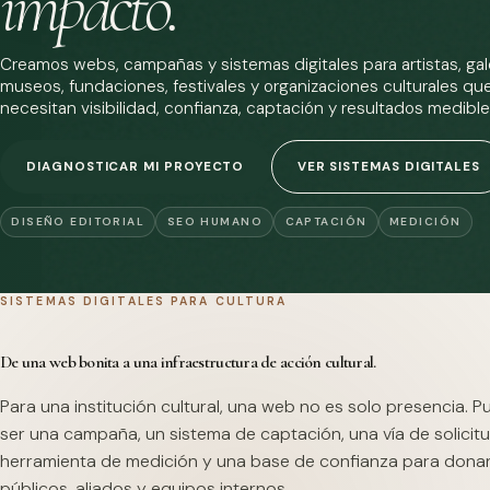
impacto.
Creamos webs, campañas y sistemas digitales para artistas, gale
museos, fundaciones, festivales y organizaciones culturales qu
necesitan visibilidad, confianza, captación y resultados medible
DIAGNOSTICAR MI PROYECTO
VER SISTEMAS DIGITALES
DISEÑO EDITORIAL
SEO HUMANO
CAPTACIÓN
MEDICIÓN
SISTEMAS DIGITALES PARA CULTURA
De una web bonita a una infraestructura de acción cultural.
Para una institución cultural, una web no es solo presencia. 
ser una campaña, un sistema de captación, una vía de solicitu
herramienta de medición y una base de confianza para dona
públicos, aliados y equipos internos.