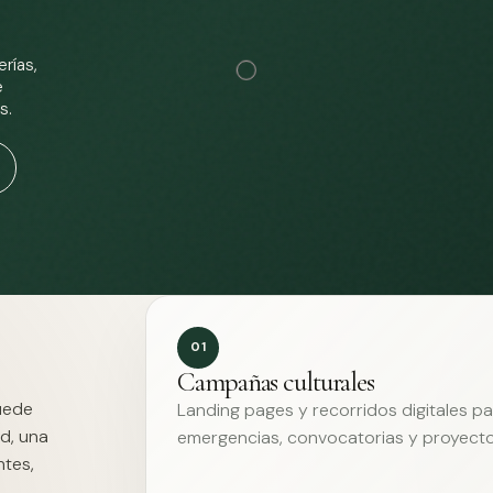
rías,
e
s.
01
Campañas culturales
Puede
Landing pages y recorridos digitales p
d, una
emergencias, convocatorias y proyecto
ntes,