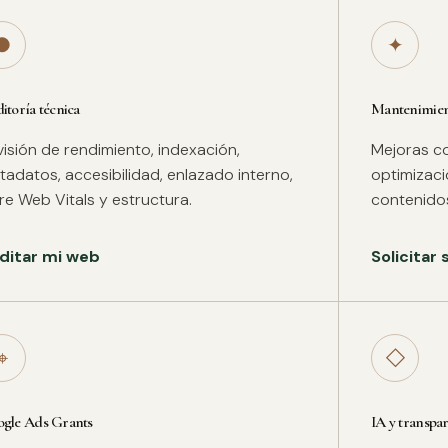
●
✦
itoría técnica
Mantenimient
isión de rendimiento, indexación,
Mejoras co
adatos, accesibilidad, enlazado interno,
optimizac
re Web Vitals y estructura.
contenidos
ditar mi web
Solicitar
⌖
◇
gle Ads Grants
IA y transpa