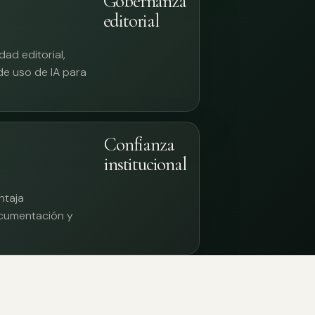
Gobernanza
editorial
ad editorial,
 de uso de IA para
Confianza
institucional
ntaja
documentación y