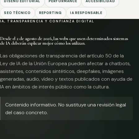
DISEÑO EDITORIAL
PERFORMANCE
ACCESIBILIDAD
SEO TÉCNICO
REPORTING
IA RESPONSABLE
IA, TRANSPARENCIA Y CONFIANZA DIGITAL
Desde el 2 de agosto de 2026, las webs que usen determinados sistemas
de IA deberán explicar mejor cómo los utilizan.
Las obligaciones de transparencia del artículo 50 de la
Ley de IA de la Unión Europea pueden afectar a chatbots,
asistentes, contenidos sintéticos, deepfakes, imágenes
generadas, audio, vídeo y textos publicados con ayuda de
IA en ámbitos de interés público como la cultura.
Contenido informativo. No sustituye una revisión legal
del caso concreto.