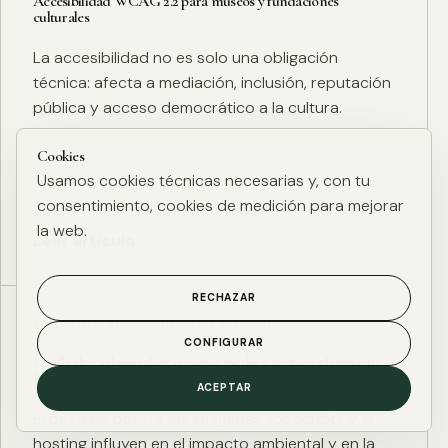
Accesibilidad WCAG 2.2 para museos y fundaciones
culturales
La accesibilidad no es solo una obligación
técnica: afecta a mediación, inclusión, reputación
pública y acceso democrático a la cultura.
Cookies
Usamos cookies técnicas necesarias y, con tu
consentimiento, cookies de medición para mejorar
la web.
Leer artículo
RECHAZAR
ESG DIGITAL
·
27 ENE. 2025
·
4 MIN
CONFIGURAR
Huella de carbono digital: cómo medir y reducir el impacto
ESG de una web
ACEPTAR
El peso de página, las imágenes, los scripts y el
hosting influyen en el impacto ambiental y en la