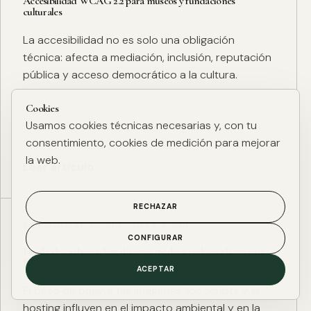
Accesibilidad WCAG 2.2 para museos y fundaciones
culturales
La accesibilidad no es solo una obligación
técnica: afecta a mediación, inclusión, reputación
pública y acceso democrático a la cultura.
Cookies
Usamos cookies técnicas necesarias y, con tu
consentimiento, cookies de medición para mejorar
la web.
Leer artículo
RECHAZAR
ESG DIGITAL
·
27 ENE. 2025
·
4 MIN
CONFIGURAR
Huella de carbono digital: cómo medir y reducir el impacto
ESG de una web
ACEPTAR
El peso de página, las imágenes, los scripts y el
hosting influyen en el impacto ambiental y en la