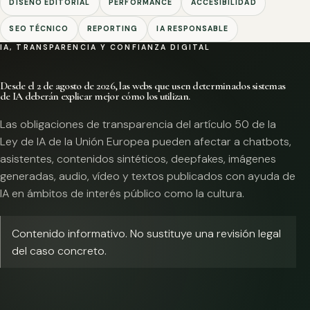
DISEÑO EDITORIAL
PERFORMANCE
ACCESIBILIDAD
SEO TÉCNICO
REPORTING
IA RESPONSABLE
IA, TRANSPARENCIA Y CONFIANZA DIGITAL
Desde el 2 de agosto de 2026, las webs que usen determinados sistemas
de IA deberán explicar mejor cómo los utilizan.
Las obligaciones de transparencia del artículo 50 de la
Ley de IA de la Unión Europea pueden afectar a chatbots,
asistentes, contenidos sintéticos, deepfakes, imágenes
generadas, audio, vídeo y textos publicados con ayuda de
IA en ámbitos de interés público como la cultura.
Contenido informativo. No sustituye una revisión legal
del caso concreto.