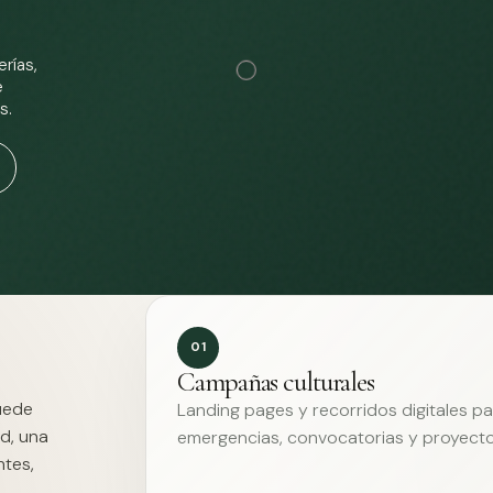
rías,
e
s.
01
Campañas culturales
Puede
Landing pages y recorridos digitales p
d, una
emergencias, convocatorias y proyecto
ntes,