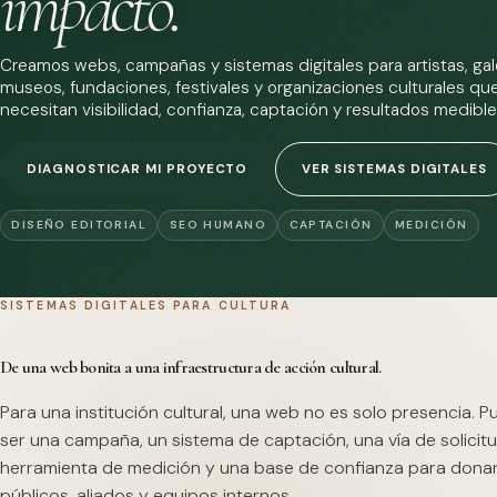
impacto.
Creamos webs, campañas y sistemas digitales para artistas, gale
museos, fundaciones, festivales y organizaciones culturales qu
necesitan visibilidad, confianza, captación y resultados medible
DIAGNOSTICAR MI PROYECTO
VER SISTEMAS DIGITALES
DISEÑO EDITORIAL
SEO HUMANO
CAPTACIÓN
MEDICIÓN
SISTEMAS DIGITALES PARA CULTURA
De una web bonita a una infraestructura de acción cultural.
Para una institución cultural, una web no es solo presencia. 
ser una campaña, un sistema de captación, una vía de solicitu
herramienta de medición y una base de confianza para dona
públicos, aliados y equipos internos.