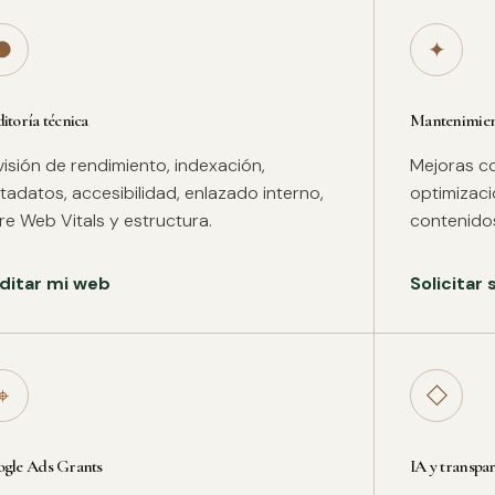
●
✦
itoría técnica
Mantenimient
isión de rendimiento, indexación,
Mejoras co
adatos, accesibilidad, enlazado interno,
optimizac
re Web Vitals y estructura.
contenidos
ditar mi web
Solicitar
⌖
◇
gle Ads Grants
IA y transpa