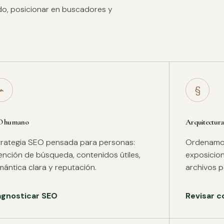
ido, posicionar en buscadores y
⌁
§
O humano
Arquitectura
trategia SEO pensada para personas:
Ordenamos 
tención de búsqueda, contenidos útiles,
exposicion
mántica clara y reputación.
archivos pa
agnosticar SEO
Revisar c