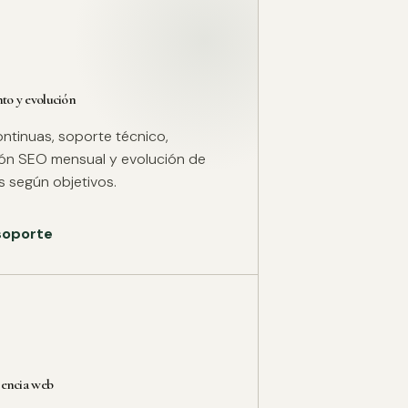
o y evolución
ntinuas, soporte técnico,
ión SEO mensual y evolución de
 según objetivos.
 soporte
rencia web