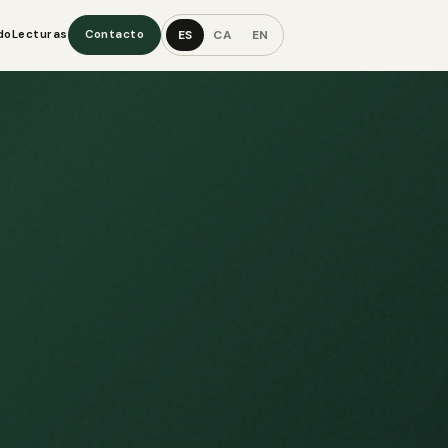
ES
CA
EN
do
Lecturas
Contacto