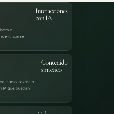
Interacciones
con IA
tbots o
identificarse
Contenido
sintético
eo, audio, textos o
n IA que puedan