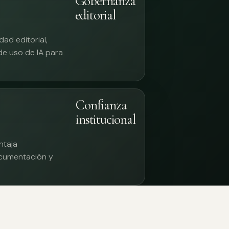
Gobernanza
editorial
ad editorial,
 de uso de IA para
Confianza
institucional
ntaja
documentación y