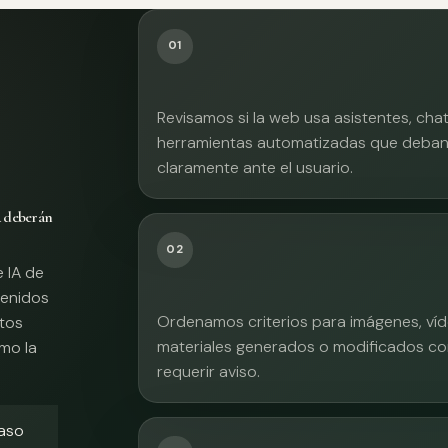
01
Revisamos si la web usa asistentes, cha
herramientas automatizadas que deban 
claramente ante el usuario.
A deberán
02
e IA de
tenidos
Ordenamos criterios para imágenes, víd
xtos
materiales generados o modificados co
mo la
requerir aviso.
caso