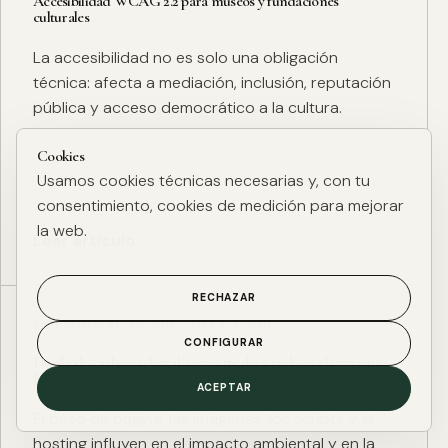
Accesibilidad WCAG 2.2 para museos y fundaciones
culturales
La accesibilidad no es solo una obligación
técnica: afecta a mediación, inclusión, reputación
pública y acceso democrático a la cultura.
Cookies
Usamos cookies técnicas necesarias y, con tu
consentimiento, cookies de medición para mejorar
la web.
Leer artículo
RECHAZAR
ESG DIGITAL
·
27 ENE. 2025
·
4 MIN
CONFIGURAR
Huella de carbono digital: cómo medir y reducir el impacto
ESG de una web
ACEPTAR
El peso de página, las imágenes, los scripts y el
hosting influyen en el impacto ambiental y en la