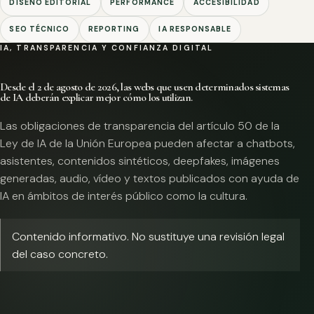
DISEÑO EDITORIAL
PERFORMANCE
ACCESIBILIDAD
SEO TÉCNICO
REPORTING
IA RESPONSABLE
IA, TRANSPARENCIA Y CONFIANZA DIGITAL
Desde el 2 de agosto de 2026, las webs que usen determinados sistemas
de IA deberán explicar mejor cómo los utilizan.
Las obligaciones de transparencia del artículo 50 de la
Ley de IA de la Unión Europea pueden afectar a chatbots,
asistentes, contenidos sintéticos, deepfakes, imágenes
generadas, audio, vídeo y textos publicados con ayuda de
IA en ámbitos de interés público como la cultura.
Contenido informativo. No sustituye una revisión legal
del caso concreto.