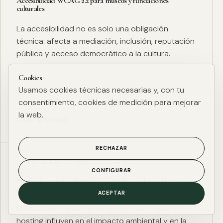
Accesibilidad WCAG 2.2 para museos y fundaciones
culturales
La accesibilidad no es solo una obligación
técnica: afecta a mediación, inclusión, reputación
pública y acceso democrático a la cultura.
Cookies
Usamos cookies técnicas necesarias y, con tu
consentimiento, cookies de medición para mejorar
la web.
Leer artículo
RECHAZAR
ESG DIGITAL
·
27 ENE. 2025
·
4 MIN
CONFIGURAR
Huella de carbono digital: cómo medir y reducir el impacto
ESG de una web
ACEPTAR
El peso de página, las imágenes, los scripts y el
hosting influyen en el impacto ambiental y en la