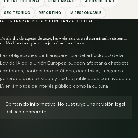
DISEÑO EDITORIAL
PERFORMANCE
ACCESIBILIDAD
SEO TÉCNICO
REPORTING
IA RESPONSABLE
IA, TRANSPARENCIA Y CONFIANZA DIGITAL
Desde el 2 de agosto de 2026, las webs que usen determinados sistemas
de IA deberán explicar mejor cómo los utilizan.
Las obligaciones de transparencia del artículo 50 de la
Ley de IA de la Unión Europea pueden afectar a chatbots,
asistentes, contenidos sintéticos, deepfakes, imágenes
generadas, audio, vídeo y textos publicados con ayuda de
IA en ámbitos de interés público como la cultura.
Contenido informativo. No sustituye una revisión legal
del caso concreto.