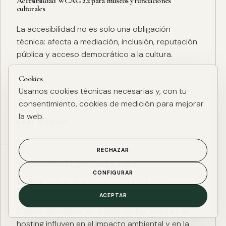
Accesibilidad WCAG 2.2 para museos y fundaciones
culturales
La accesibilidad no es solo una obligación
técnica: afecta a mediación, inclusión, reputación
pública y acceso democrático a la cultura.
Cookies
Usamos cookies técnicas necesarias y, con tu
consentimiento, cookies de medición para mejorar
la web.
Leer artículo
RECHAZAR
ESG DIGITAL
·
27 ENE. 2025
·
4 MIN
CONFIGURAR
Huella de carbono digital: cómo medir y reducir el impacto
ESG de una web
ACEPTAR
El peso de página, las imágenes, los scripts y el
hosting influyen en el impacto ambiental y en la