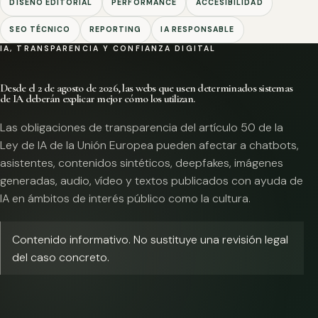
DISEÑO EDITORIAL
PERFORMANCE
ACCESIBILIDAD
SEO TÉCNICO
REPORTING
IA RESPONSABLE
IA, TRANSPARENCIA Y CONFIANZA DIGITAL
Desde el 2 de agosto de 2026, las webs que usen determinados sistemas
de IA deberán explicar mejor cómo los utilizan.
Las obligaciones de transparencia del artículo 50 de la
Ley de IA de la Unión Europea pueden afectar a chatbots,
asistentes, contenidos sintéticos, deepfakes, imágenes
generadas, audio, vídeo y textos publicados con ayuda de
IA en ámbitos de interés público como la cultura.
Contenido informativo. No sustituye una revisión legal
del caso concreto.