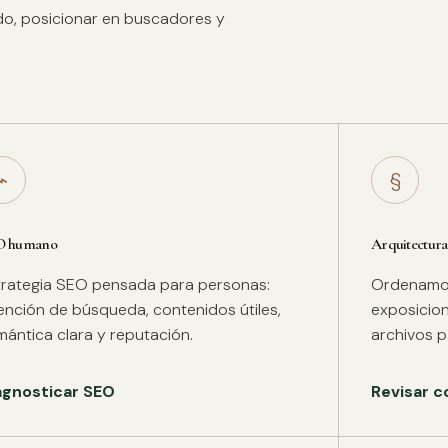
ido, posicionar en buscadores y
⌁
§
O humano
Arquitectura
trategia SEO pensada para personas:
Ordenamos 
tención de búsqueda, contenidos útiles,
exposicion
mántica clara y reputación.
archivos pa
agnosticar SEO
Revisar c