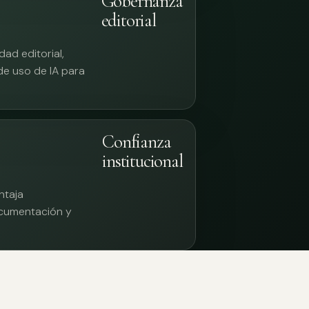
Gobernanza
editorial
ad editorial,
 de uso de IA para
Confianza
institucional
ntaja
documentación y