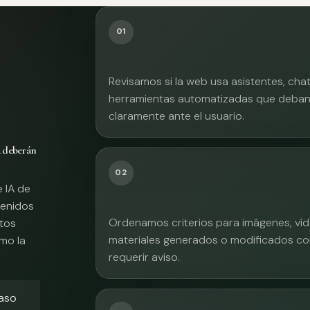
01
Revisamos si la web usa asistentes, cha
herramientas automatizadas que deban 
claramente ante el usuario.
A deberán
02
e IA de
tenidos
Ordenamos criterios para imágenes, víd
xtos
materiales generados o modificados co
mo la
requerir aviso.
caso