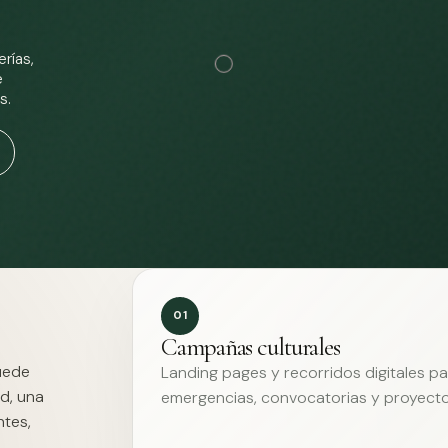
rías,
e
s.
01
Campañas culturales
Puede
Landing pages y recorridos digitales p
d, una
emergencias, convocatorias y proyecto
ntes,