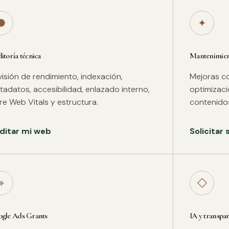
●
✦
itoría técnica
Mantenimient
isión de rendimiento, indexación,
Mejoras co
adatos, accesibilidad, enlazado interno,
optimizac
re Web Vitals y estructura.
contenidos
ditar mi web
Solicitar
⌖
◇
gle Ads Grants
IA y transpa