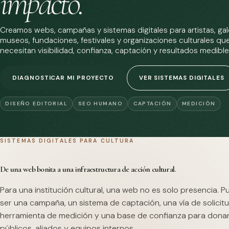
impacto.
Creamos webs, campañas y sistemas digitales para artistas, gale
museos, fundaciones, festivales y organizaciones culturales qu
necesitan visibilidad, confianza, captación y resultados medible
DIAGNOSTICAR MI PROYECTO
VER SISTEMAS DIGITALES
DISEÑO EDITORIAL
SEO HUMANO
CAPTACIÓN
MEDICIÓN
SISTEMAS DIGITALES PARA CULTURA
De una web bonita a una infraestructura de acción cultural.
Para una institución cultural, una web no es solo presencia. 
ser una campaña, un sistema de captación, una vía de solicitu
herramienta de medición y una base de confianza para dona
públicos, aliados y equipos internos.