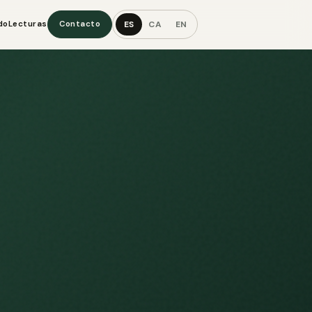
ES
CA
EN
do
Lecturas
Contacto