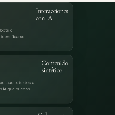
Interacciones
con IA
tbots o
identificarse
Contenido
sintético
eo, audio, textos o
n IA que puedan