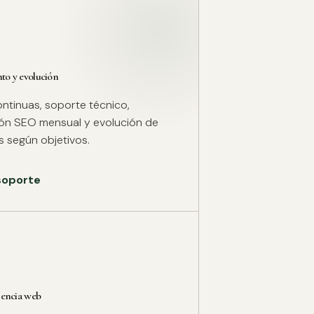
o y evolución
ntinuas, soporte técnico,
ión SEO mensual y evolución de
 según objetivos.
 soporte
rencia web