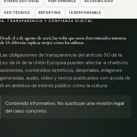
DISEÑO EDITORIAL
PERFORMANCE
ACCESIBILIDAD
SEO TÉCNICO
REPORTING
IA RESPONSABLE
IA, TRANSPARENCIA Y CONFIANZA DIGITAL
Desde el 2 de agosto de 2026, las webs que usen determinados sistemas
de IA deberán explicar mejor cómo los utilizan.
Las obligaciones de transparencia del artículo 50 de la
Ley de IA de la Unión Europea pueden afectar a chatbots,
asistentes, contenidos sintéticos, deepfakes, imágenes
generadas, audio, vídeo y textos publicados con ayuda de
IA en ámbitos de interés público como la cultura.
Contenido informativo. No sustituye una revisión legal
del caso concreto.