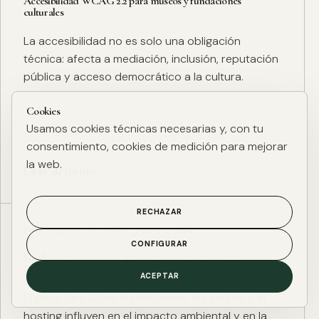
Accesibilidad WCAG 2.2 para museos y fundaciones
culturales
La accesibilidad no es solo una obligación
técnica: afecta a mediación, inclusión, reputación
pública y acceso democrático a la cultura.
Cookies
Usamos cookies técnicas necesarias y, con tu
consentimiento, cookies de medición para mejorar
la web.
Leer artículo
RECHAZAR
ESG DIGITAL
·
27 ENE. 2025
·
4 MIN
CONFIGURAR
Huella de carbono digital: cómo medir y reducir el impacto
ESG de una web
ACEPTAR
El peso de página, las imágenes, los scripts y el
hosting influyen en el impacto ambiental y en la