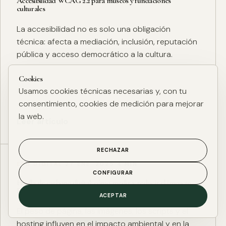
Accesibilidad WCAG 2.2 para museos y fundaciones
culturales
La accesibilidad no es solo una obligación
técnica: afecta a mediación, inclusión, reputación
pública y acceso democrático a la cultura.
Cookies
Usamos cookies técnicas necesarias y, con tu
consentimiento, cookies de medición para mejorar
la web.
Leer artículo
RECHAZAR
ESG DIGITAL
·
27 ENE. 2025
·
4 MIN
CONFIGURAR
Huella de carbono digital: cómo medir y reducir el impacto
ESG de una web
ACEPTAR
El peso de página, las imágenes, los scripts y el
hosting influyen en el impacto ambiental y en la