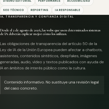
DISEÑO EDITORIAL
PERFORMANCE
ACCESIBILIDAD
SEO TÉCNICO
REPORTING
IA RESPONSABLE
IA, TRANSPARENCIA Y CONFIANZA DIGITAL
Desde el 2 de agosto de 2026, las webs que usen determinados sistemas
de IA deberán explicar mejor cómo los utilizan.
Las obligaciones de transparencia del artículo 50 de la
Ley de IA de la Unión Europea pueden afectar a chatbots,
asistentes, contenidos sintéticos, deepfakes, imágenes
generadas, audio, vídeo y textos publicados con ayuda de
IA en ámbitos de interés público como la cultura.
Contenido informativo. No sustituye una revisión legal
del caso concreto.