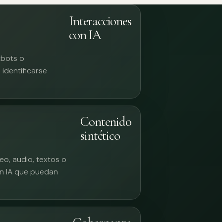
Interacciones
con IA
tbots o
identificarse
Contenido
sintético
eo, audio, textos o
n IA que puedan