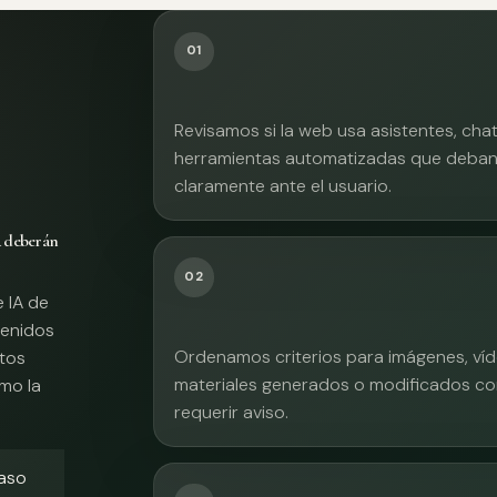
01
Revisamos si la web usa asistentes, cha
herramientas automatizadas que deban 
claramente ante el usuario.
A deberán
02
e IA de
tenidos
Ordenamos criterios para imágenes, víd
xtos
materiales generados o modificados co
mo la
requerir aviso.
caso