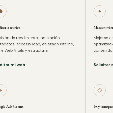
●
✦
itoría técnica
Mantenimient
isión de rendimiento, indexación,
Mejoras co
adatos, accesibilidad, enlazado interno,
optimizac
re Web Vitals y estructura.
contenidos
ditar mi web
Solicitar
⌖
◇
gle Ads Grants
IA y transpa