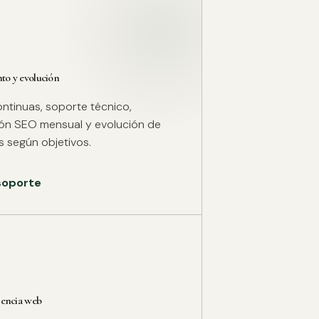
o y evolución
ntinuas, soporte técnico,
ión SEO mensual y evolución de
 según objetivos.
 soporte
rencia web