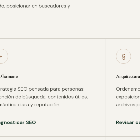
ido, posicionar en buscadores y
⌁
§
O humano
Arquitectura
trategia SEO pensada para personas:
Ordenamos 
tención de búsqueda, contenidos útiles,
exposicion
mántica clara y reputación.
archivos pa
agnosticar SEO
Revisar c