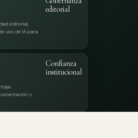
Gobernanza
editorial
ad editorial,
 de uso de IA para
Confianza
institucional
ntaja
documentación y