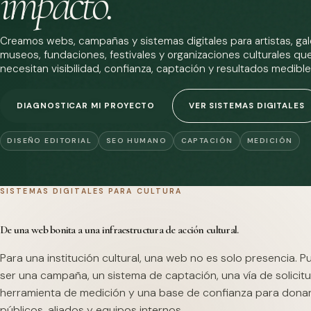
impacto.
Creamos webs, campañas y sistemas digitales para artistas, gale
museos, fundaciones, festivales y organizaciones culturales qu
necesitan visibilidad, confianza, captación y resultados medible
DIAGNOSTICAR MI PROYECTO
VER SISTEMAS DIGITALES
DISEÑO EDITORIAL
SEO HUMANO
CAPTACIÓN
MEDICIÓN
SISTEMAS DIGITALES PARA CULTURA
De una web bonita a una infraestructura de acción cultural.
Para una institución cultural, una web no es solo presencia. 
ser una campaña, un sistema de captación, una vía de solicitu
herramienta de medición y una base de confianza para dona
públicos, aliados y equipos internos.