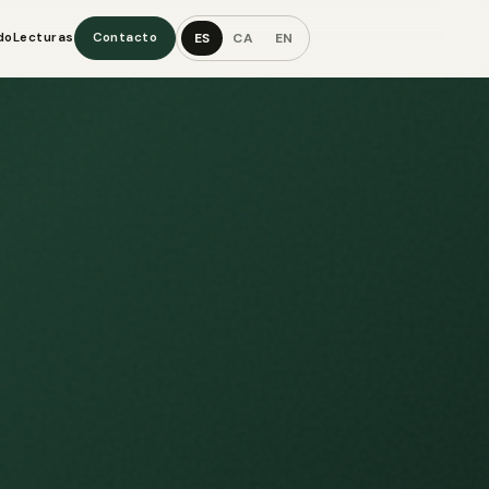
ES
CA
EN
do
Lecturas
Contacto