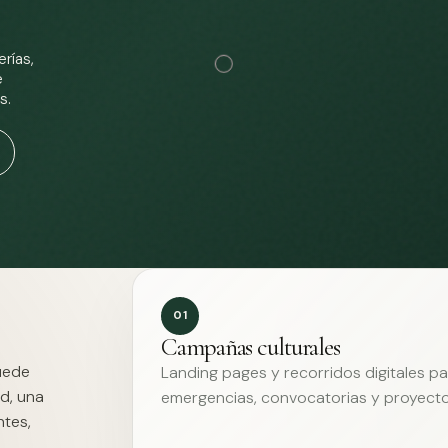
rías,
e
s.
01
Campañas culturales
Puede
Landing pages y recorridos digitales p
d, una
emergencias, convocatorias y proyecto
ntes,