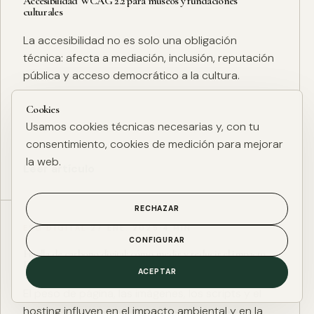
Accesibilidad WCAG 2.2 para museos y fundaciones
culturales
La accesibilidad no es solo una obligación
técnica: afecta a mediación, inclusión, reputación
pública y acceso democrático a la cultura.
Cookies
Usamos cookies técnicas necesarias y, con tu
consentimiento, cookies de medición para mejorar
la web.
Leer artículo
RECHAZAR
ESG DIGITAL
·
27 ENE. 2025
·
4 MIN
CONFIGURAR
Huella de carbono digital: cómo medir y reducir el impacto
ESG de una web
ACEPTAR
El peso de página, las imágenes, los scripts y el
hosting influyen en el impacto ambiental y en la