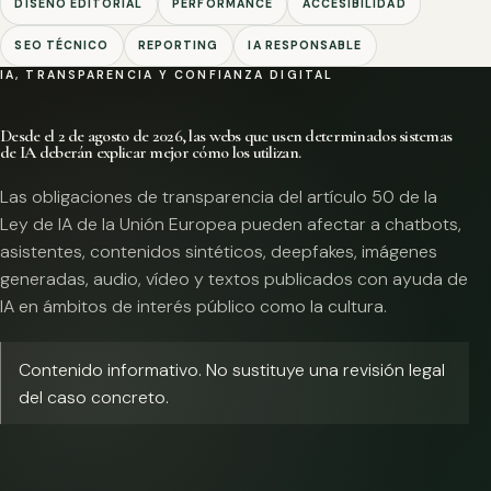
DISEÑO EDITORIAL
PERFORMANCE
ACCESIBILIDAD
SEO TÉCNICO
REPORTING
IA RESPONSABLE
IA, TRANSPARENCIA Y CONFIANZA DIGITAL
Desde el 2 de agosto de 2026, las webs que usen determinados sistemas
de IA deberán explicar mejor cómo los utilizan.
Las obligaciones de transparencia del artículo 50 de la
Ley de IA de la Unión Europea pueden afectar a chatbots,
asistentes, contenidos sintéticos, deepfakes, imágenes
generadas, audio, vídeo y textos publicados con ayuda de
IA en ámbitos de interés público como la cultura.
Contenido informativo. No sustituye una revisión legal
del caso concreto.