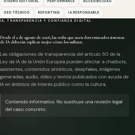
DISEÑO EDITORIAL
PERFORMANCE
ACCESIBILIDAD
SEO TÉCNICO
REPORTING
IA RESPONSABLE
IA, TRANSPARENCIA Y CONFIANZA DIGITAL
Desde el 2 de agosto de 2026, las webs que usen determinados sistemas
de IA deberán explicar mejor cómo los utilizan.
Las obligaciones de transparencia del artículo 50 de la
Ley de IA de la Unión Europea pueden afectar a chatbots,
asistentes, contenidos sintéticos, deepfakes, imágenes
generadas, audio, vídeo y textos publicados con ayuda de
IA en ámbitos de interés público como la cultura.
Contenido informativo. No sustituye una revisión legal
del caso concreto.