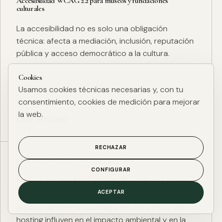
Accesibilidad WCAG 2.2 para museos y fundaciones
culturales
La accesibilidad no es solo una obligación
técnica: afecta a mediación, inclusión, reputación
pública y acceso democrático a la cultura.
Cookies
Usamos cookies técnicas necesarias y, con tu
consentimiento, cookies de medición para mejorar
la web.
Leer artículo
RECHAZAR
ESG DIGITAL
·
27 ENE. 2025
·
4 MIN
CONFIGURAR
Huella de carbono digital: cómo medir y reducir el impacto
ESG de una web
ACEPTAR
El peso de página, las imágenes, los scripts y el
hosting influyen en el impacto ambiental y en la