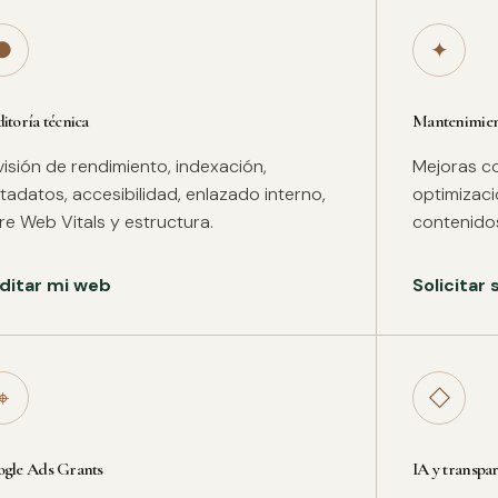
●
✦
itoría técnica
Mantenimient
isión de rendimiento, indexación,
Mejoras co
adatos, accesibilidad, enlazado interno,
optimizac
re Web Vitals y estructura.
contenidos
ditar mi web
Solicitar
⌖
◇
gle Ads Grants
IA y transpa