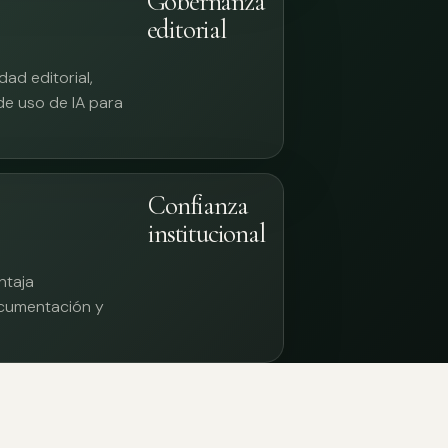
Gobernanza
editorial
ad editorial,
 de uso de IA para
Confianza
institucional
ntaja
documentación y