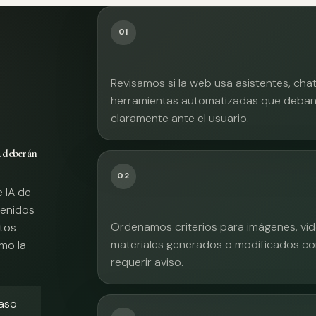
01
Revisamos si la web usa asistentes, cha
herramientas automatizadas que deban 
claramente ante el usuario.
A deberán
02
e IA de
tenidos
Ordenamos criterios para imágenes, víd
xtos
materiales generados o modificados co
mo la
requerir aviso.
caso