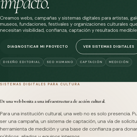
impacto.
Creamos webs, campañas y sistemas digitales para artistas, gale
museos, fundaciones, festivales y organizaciones culturales qu
necesitan visibilidad, confianza, captación y resultados medible
DIAGNOSTICAR MI PROYECTO
VER SISTEMAS DIGITALES
DISEÑO EDITORIAL
SEO HUMANO
CAPTACIÓN
MEDICIÓN
SISTEMAS DIGITALES PARA CULTURA
De una web bonita a una infraestructura de acción cultural.
Para una institución cultural, una web no es solo presencia. 
ser una campaña, un sistema de captación, una vía de solicitu
herramienta de medición y una base de confianza para dona
públicos, aliados y equipos internos.