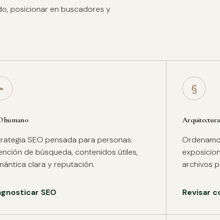
ido, posicionar en buscadores y
⌁
§
O humano
Arquitectura
trategia SEO pensada para personas:
Ordenamos 
tención de búsqueda, contenidos útiles,
exposicion
mántica clara y reputación.
archivos pa
agnosticar SEO
Revisar c