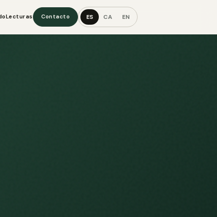
ES
CA
EN
do
Lecturas
Contacto