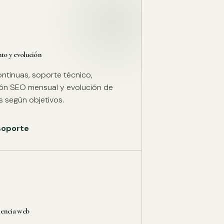
o y evolución
ntinuas, soporte técnico,
ión SEO mensual y evolución de
 según objetivos.
 soporte
rencia web