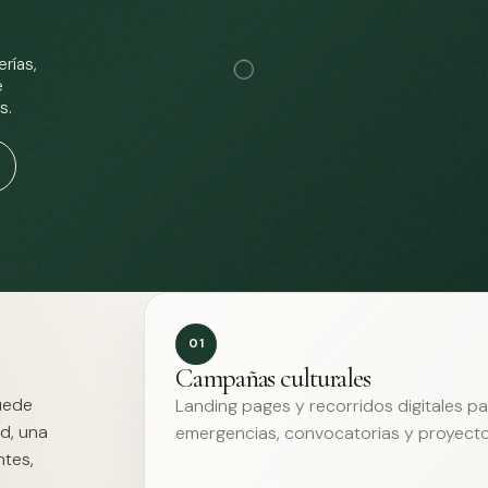
rías,
e
s.
01
Campañas culturales
Puede
Landing pages y recorridos digitales p
d, una
emergencias, convocatorias y proyecto
ntes,