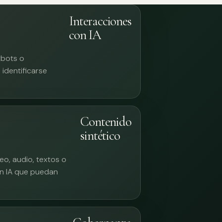
Interacciones
con IA
tbots o
identificarse
Contenido
sintético
eo, audio, textos o
n IA que puedan