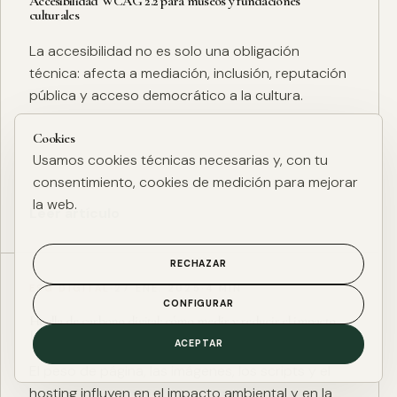
Accesibilidad WCAG 2.2 para museos y fundaciones
culturales
La accesibilidad no es solo una obligación
técnica: afecta a mediación, inclusión, reputación
pública y acceso democrático a la cultura.
Cookies
Usamos cookies técnicas necesarias y, con tu
consentimiento, cookies de medición para mejorar
la web.
Leer artículo
RECHAZAR
ESG DIGITAL
·
27 ENE. 2025
·
4 MIN
CONFIGURAR
Huella de carbono digital: cómo medir y reducir el impacto
ESG de una web
ACEPTAR
El peso de página, las imágenes, los scripts y el
hosting influyen en el impacto ambiental y en la