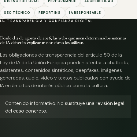
DISEÑO EDITORIAL
PERFORMANCE
ACCESIBILIDAD
SEO TÉCNICO
REPORTING
IA RESPONSABLE
IA, TRANSPARENCIA Y CONFIANZA DIGITAL
Desde el 2 de agosto de 2026, las webs que usen determinados sistemas
de IA deberán explicar mejor cómo los utilizan.
Las obligaciones de transparencia del artículo 50 de la
Ley de IA de la Unión Europea pueden afectar a chatbots,
asistentes, contenidos sintéticos, deepfakes, imágenes
generadas, audio, vídeo y textos publicados con ayuda de
IA en ámbitos de interés público como la cultura.
Contenido informativo. No sustituye una revisión legal
del caso concreto.