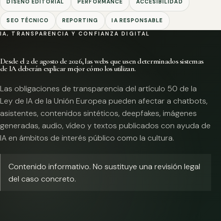
DISEÑO EDITORIAL
PERFORMANCE
ACCESIBILIDAD
SEO TÉCNICO
REPORTING
IA RESPONSABLE
IA, TRANSPARENCIA Y CONFIANZA DIGITAL
Desde el 2 de agosto de 2026, las webs que usen determinados sistemas
de IA deberán explicar mejor cómo los utilizan.
Las obligaciones de transparencia del artículo 50 de la
Ley de IA de la Unión Europea pueden afectar a chatbots,
asistentes, contenidos sintéticos, deepfakes, imágenes
generadas, audio, vídeo y textos publicados con ayuda de
IA en ámbitos de interés público como la cultura.
Contenido informativo. No sustituye una revisión legal
del caso concreto.