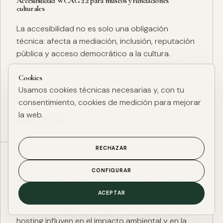
Accesibilidad WCAG 2.2 para museos y fundaciones
culturales
La accesibilidad no es solo una obligación
técnica: afecta a mediación, inclusión, reputación
pública y acceso democrático a la cultura.
Cookies
Usamos cookies técnicas necesarias y, con tu
consentimiento, cookies de medición para mejorar
la web.
Leer artículo
RECHAZAR
ESG DIGITAL
·
27 ENE. 2025
·
4 MIN
CONFIGURAR
Huella de carbono digital: cómo medir y reducir el impacto
ESG de una web
ACEPTAR
El peso de página, las imágenes, los scripts y el
hosting influyen en el impacto ambiental y en la