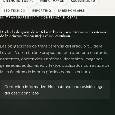
DISEÑO EDITORIAL
PERFORMANCE
ACCESIBILIDAD
SEO TÉCNICO
REPORTING
IA RESPONSABLE
IA, TRANSPARENCIA Y CONFIANZA DIGITAL
Desde el 2 de agosto de 2026, las webs que usen determinados sistemas
de IA deberán explicar mejor cómo los utilizan.
Las obligaciones de transparencia del artículo 50 de la
Ley de IA de la Unión Europea pueden afectar a chatbots,
asistentes, contenidos sintéticos, deepfakes, imágenes
generadas, audio, vídeo y textos publicados con ayuda de
IA en ámbitos de interés público como la cultura.
Contenido informativo. No sustituye una revisión legal
del caso concreto.