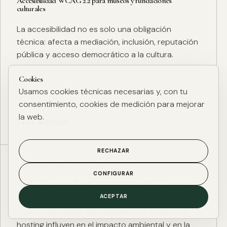
Accesibilidad WCAG 2.2 para museos y fundaciones
culturales
La accesibilidad no es solo una obligación
técnica: afecta a mediación, inclusión, reputación
pública y acceso democrático a la cultura.
Cookies
Usamos cookies técnicas necesarias y, con tu
consentimiento, cookies de medición para mejorar
la web.
Leer artículo
RECHAZAR
ESG DIGITAL
·
27 ENE. 2025
·
4 MIN
CONFIGURAR
Huella de carbono digital: cómo medir y reducir el impacto
ESG de una web
ACEPTAR
El peso de página, las imágenes, los scripts y el
hosting influyen en el impacto ambiental y en la