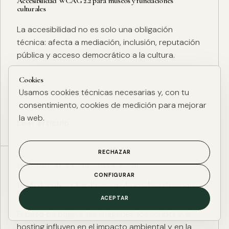
Accesibilidad WCAG 2.2 para museos y fundaciones
culturales
La accesibilidad no es solo una obligación
técnica: afecta a mediación, inclusión, reputación
pública y acceso democrático a la cultura.
Cookies
Usamos cookies técnicas necesarias y, con tu
consentimiento, cookies de medición para mejorar
la web.
Leer artículo
RECHAZAR
ESG DIGITAL
·
27 ENE. 2025
·
4 MIN
CONFIGURAR
Huella de carbono digital: cómo medir y reducir el impacto
ESG de una web
ACEPTAR
El peso de página, las imágenes, los scripts y el
hosting influyen en el impacto ambiental y en la