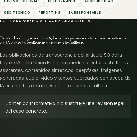
DISEÑO EDITORIAL
PERFORMANCE
ACCESIBILIDAD
SEO TÉCNICO
REPORTING
IA RESPONSABLE
IA, TRANSPARENCIA Y CONFIANZA DIGITAL
Desde el 2 de agosto de 2026, las webs que usen determinados sistemas
de IA deberán explicar mejor cómo los utilizan.
Las obligaciones de transparencia del artículo 50 de la
Ley de IA de la Unión Europea pueden afectar a chatbots,
asistentes, contenidos sintéticos, deepfakes, imágenes
generadas, audio, vídeo y textos publicados con ayuda de
IA en ámbitos de interés público como la cultura.
Contenido informativo. No sustituye una revisión legal
del caso concreto.