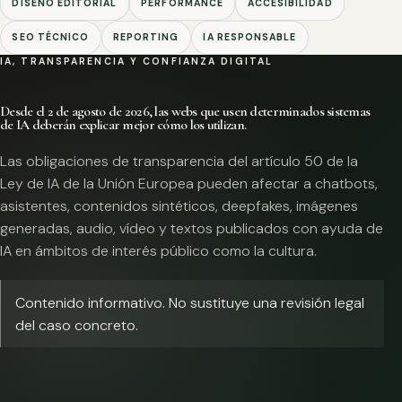
DISEÑO EDITORIAL
PERFORMANCE
ACCESIBILIDAD
SEO TÉCNICO
REPORTING
IA RESPONSABLE
IA, TRANSPARENCIA Y CONFIANZA DIGITAL
Desde el 2 de agosto de 2026, las webs que usen determinados sistemas
de IA deberán explicar mejor cómo los utilizan.
Las obligaciones de transparencia del artículo 50 de la
Ley de IA de la Unión Europea pueden afectar a chatbots,
asistentes, contenidos sintéticos, deepfakes, imágenes
generadas, audio, vídeo y textos publicados con ayuda de
IA en ámbitos de interés público como la cultura.
Contenido informativo. No sustituye una revisión legal
del caso concreto.