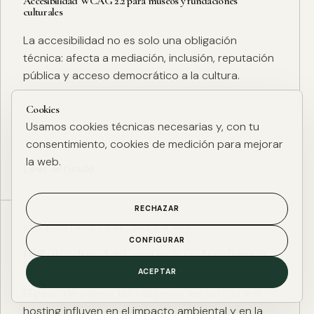
Accesibilidad WCAG 2.2 para museos y fundaciones
culturales
La accesibilidad no es solo una obligación
técnica: afecta a mediación, inclusión, reputación
pública y acceso democrático a la cultura.
Cookies
Usamos cookies técnicas necesarias y, con tu
consentimiento, cookies de medición para mejorar
la web.
Leer artículo
RECHAZAR
ESG DIGITAL
·
27 ENE. 2025
·
4 MIN
CONFIGURAR
Huella de carbono digital: cómo medir y reducir el impacto
ESG de una web
ACEPTAR
El peso de página, las imágenes, los scripts y el
hosting influyen en el impacto ambiental y en la