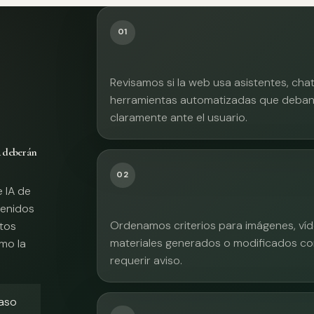
01
Revisamos si la web usa asistentes, cha
herramientas automatizadas que deban 
claramente ante el usuario.
A deberán
02
e IA de
tenidos
Ordenamos criterios para imágenes, víd
xtos
materiales generados o modificados co
mo la
requerir aviso.
caso