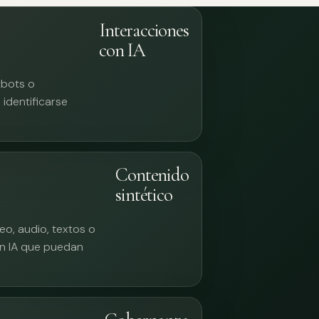
Interacciones
con IA
tbots o
identificarse
Contenido
sintético
eo, audio, textos o
n IA que puedan