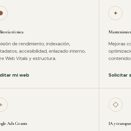
●
✦
itoría técnica
Mantenimient
isión de rendimiento, indexación,
Mejoras co
adatos, accesibilidad, enlazado interno,
optimizac
re Web Vitals y estructura.
contenidos
ditar mi web
Solicitar
⌖
◇
gle Ads Grants
IA y transpa