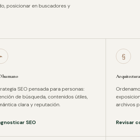
ido, posicionar en buscadores y
⌁
§
O humano
Arquitectura
trategia SEO pensada para personas:
Ordenamos 
tención de búsqueda, contenidos útiles,
exposicion
mántica clara y reputación.
archivos pa
agnosticar SEO
Revisar c