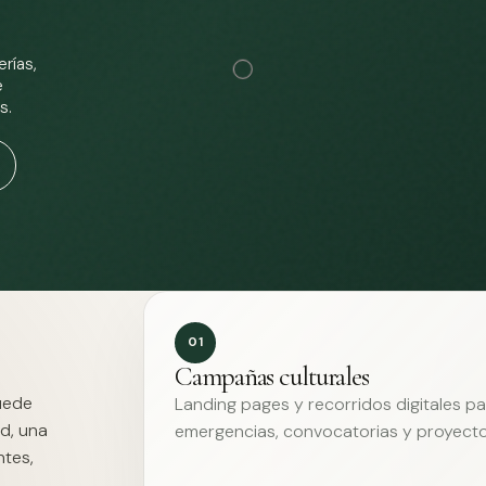
rías,
e
s.
01
Campañas culturales
Puede
Landing pages y recorridos digitales p
d, una
emergencias, convocatorias y proyecto
ntes,