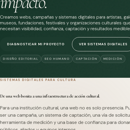
impacto.
Creamos webs, campañas y sistemas digitales para artistas, gale
museos, fundaciones, festivales y organizaciones culturales qu
necesitan visibilidad, confianza, captación y resultados medible
DIAGNOSTICAR MI PROYECTO
VER SISTEMAS DIGITALES
DISEÑO EDITORIAL
SEO HUMANO
CAPTACIÓN
MEDICIÓN
SISTEMAS DIGITALES PARA CULTURA
De una web bonita a una infraestructura de acción cultural.
Para una institución cultural, una web no es solo presencia. 
ser una campaña, un sistema de captación, una vía de solicitu
herramienta de medición y una base de confianza para dona
públicos, aliados y equipos internos.