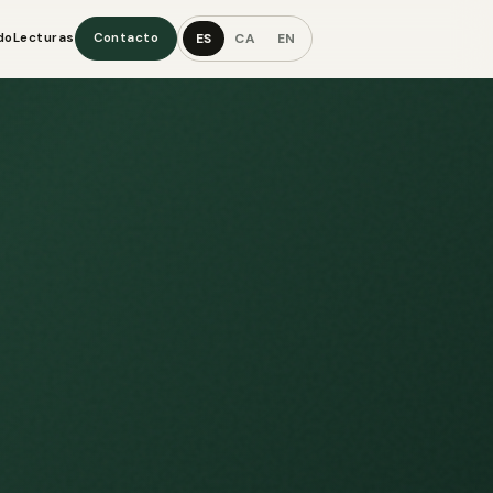
ES
CA
EN
do
Lecturas
Contacto