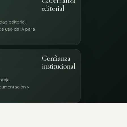
Gobernanza
editorial
ad editorial,
 de uso de IA para
Confianza
institucional
ntaja
documentación y