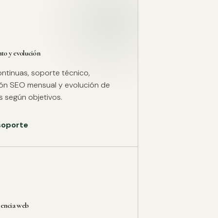
o y evolución
ntinuas, soporte técnico,
ión SEO mensual y evolución de
 según objetivos.
 soporte
rencia web