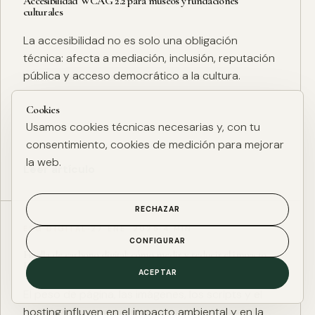
Accesibilidad WCAG 2.2 para museos y fundaciones
culturales
La accesibilidad no es solo una obligación
técnica: afecta a mediación, inclusión, reputación
pública y acceso democrático a la cultura.
Cookies
Usamos cookies técnicas necesarias y, con tu
consentimiento, cookies de medición para mejorar
la web.
Leer artículo
RECHAZAR
ESG DIGITAL
·
27 ENE. 2025
·
4 MIN
CONFIGURAR
Huella de carbono digital: cómo medir y reducir el impacto
ESG de una web
ACEPTAR
El peso de página, las imágenes, los scripts y el
hosting influyen en el impacto ambiental y en la