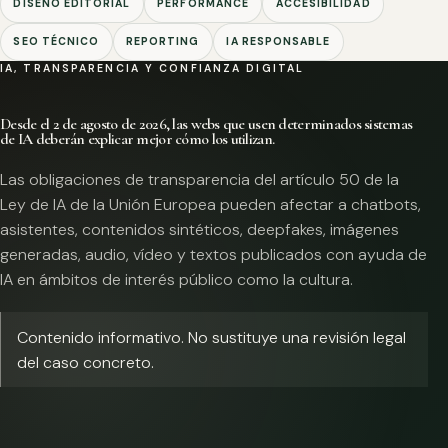
DISEÑO EDITORIAL
PERFORMANCE
ACCESIBILIDAD
SEO TÉCNICO
REPORTING
IA RESPONSABLE
IA, TRANSPARENCIA Y CONFIANZA DIGITAL
Desde el 2 de agosto de 2026, las webs que usen determinados sistemas
de IA deberán explicar mejor cómo los utilizan.
Las obligaciones de transparencia del artículo 50 de la
Ley de IA de la Unión Europea pueden afectar a chatbots,
asistentes, contenidos sintéticos, deepfakes, imágenes
generadas, audio, vídeo y textos publicados con ayuda de
IA en ámbitos de interés público como la cultura.
Contenido informativo. No sustituye una revisión legal
del caso concreto.