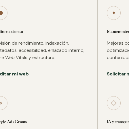
●
✦
itoría técnica
Mantenimient
isión de rendimiento, indexación,
Mejoras co
adatos, accesibilidad, enlazado interno,
optimizac
re Web Vitals y estructura.
contenidos
ditar mi web
Solicitar
⌖
◇
gle Ads Grants
IA y transpa