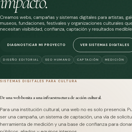
impacto.
Creamos webs, campañas y sistemas digitales para artistas, gale
museos, fundaciones, festivales y organizaciones culturales qu
necesitan visibilidad, confianza, captación y resultados medible
DIAGNOSTICAR MI PROYECTO
VER SISTEMAS DIGITALES
DISEÑO EDITORIAL
SEO HUMANO
CAPTACIÓN
MEDICIÓN
SISTEMAS DIGITALES PARA CULTURA
De una web bonita a una infraestructura de acción cultural.
Para una institución cultural, una web no es solo presencia. 
ser una campaña, un sistema de captación, una vía de solicitu
herramienta de medición y una base de confianza para dona
públicos, aliados y equipos internos.