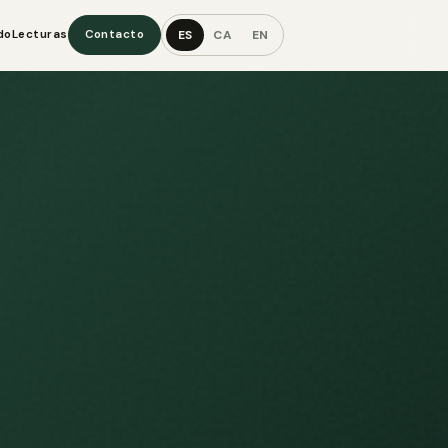
ES
CA
EN
do
Lecturas
Contacto