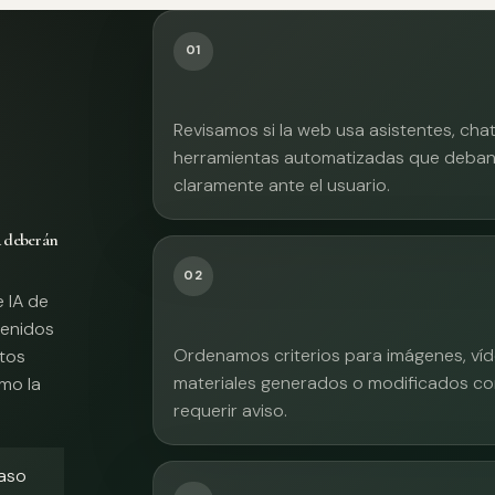
01
Revisamos si la web usa asistentes, cha
herramientas automatizadas que deban 
claramente ante el usuario.
A deberán
02
e IA de
tenidos
Ordenamos criterios para imágenes, víd
xtos
materiales generados o modificados co
mo la
requerir aviso.
caso