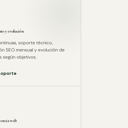
o y evolución
ntinuas, soporte técnico,
ión SEO mensual y evolución de
 según objetivos.
 soporte
rencia web