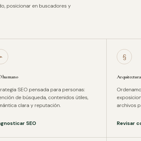
ido, posicionar en buscadores y
⌁
§
O humano
Arquitectura
trategia SEO pensada para personas:
Ordenamos 
tención de búsqueda, contenidos útiles,
exposicion
mántica clara y reputación.
archivos pa
agnosticar SEO
Revisar c