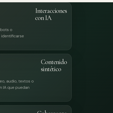
Interacciones
con IA
tbots o
identificarse
Contenido
sintético
eo, audio, textos o
n IA que puedan