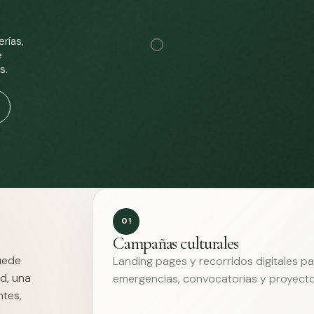
rías,
e
s.
01
Campañas culturales
Puede
Landing pages y recorridos digitales p
d, una
emergencias, convocatorias y proyecto
ntes,