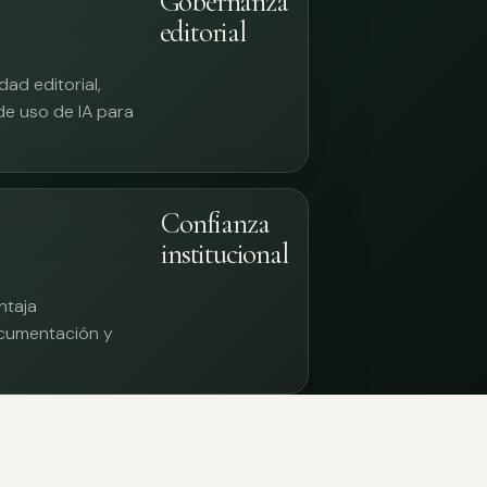
Gobernanza
editorial
ad editorial,
 de uso de IA para
Confianza
institucional
ntaja
documentación y