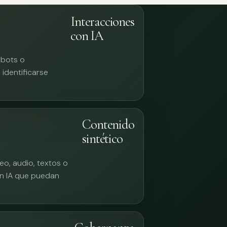
Interacciones
con IA
tbots o
identificarse
Contenido
sintético
eo, audio, textos o
n IA que puedan