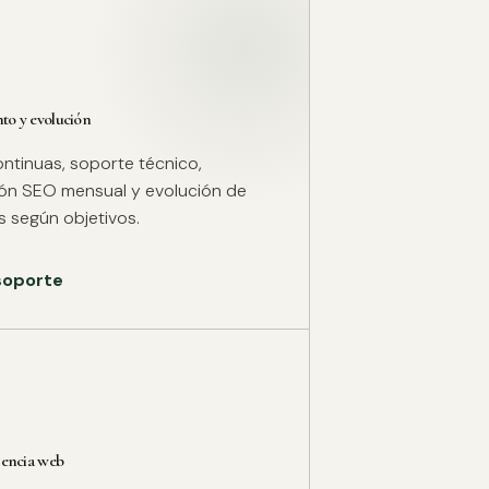
o y evolución
ntinuas, soporte técnico,
ión SEO mensual y evolución de
 según objetivos.
 soporte
rencia web