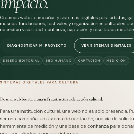
impacto.
Creamos webs, campañas y sistemas digitales para artistas, gale
museos, fundaciones, festivales y organizaciones culturales qu
necesitan visibilidad, confianza, captación y resultados medible
DIAGNOSTICAR MI PROYECTO
VER SISTEMAS DIGITALES
DISEÑO EDITORIAL
SEO HUMANO
CAPTACIÓN
MEDICIÓN
SISTEMAS DIGITALES PARA CULTURA
De una web bonita a una infraestructura de acción cultural.
Para una institución cultural, una web no es solo presencia. 
ser una campaña, un sistema de captación, una vía de solicitu
herramienta de medición y una base de confianza para dona
públicos, aliados y equipos internos.