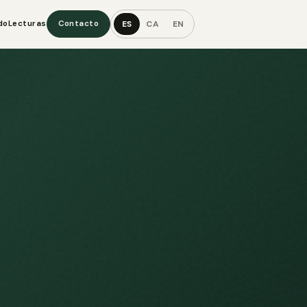
ES
CA
EN
do
Lecturas
Contacto