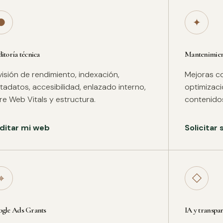
●
✦
itoría técnica
Mantenimient
isión de rendimiento, indexación,
Mejoras co
adatos, accesibilidad, enlazado interno,
optimizac
re Web Vitals y estructura.
contenidos
ditar mi web
Solicitar
⌖
◇
gle Ads Grants
IA y transpa