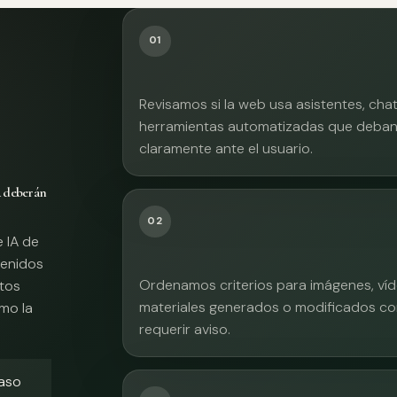
01
Revisamos si la web usa asistentes, cha
herramientas automatizadas que deban 
claramente ante el usuario.
A deberán
02
e IA de
tenidos
Ordenamos criterios para imágenes, víd
xtos
materiales generados o modificados co
mo la
requerir aviso.
caso