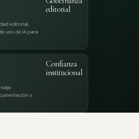
Gobernanza
editorial
ad editorial,
 de uso de IA para
Confianza
institucional
ntaja
documentación y