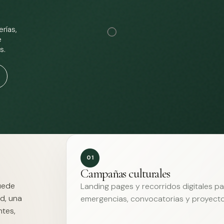
rías,
e
s.
01
Campañas culturales
Puede
Landing pages y recorridos digitales p
d, una
emergencias, convocatorias y proyecto
ntes,