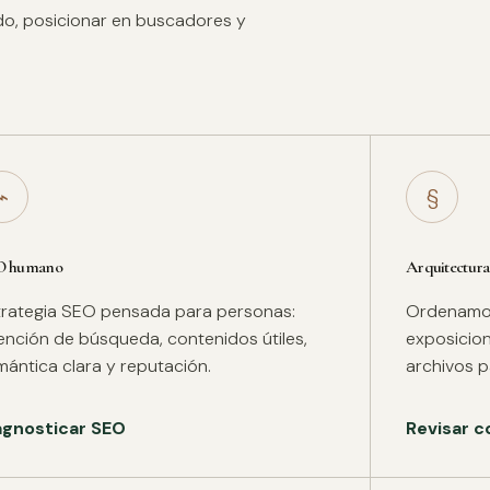
ido, posicionar en buscadores y
⌁
§
O humano
Arquitectura
trategia SEO pensada para personas:
Ordenamos 
tención de búsqueda, contenidos útiles,
exposicion
mántica clara y reputación.
archivos pa
agnosticar SEO
Revisar c