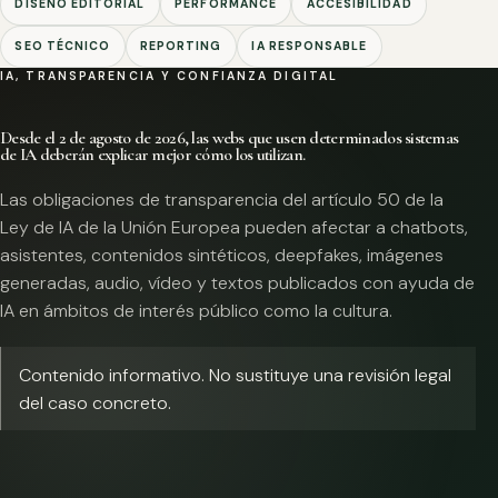
DISEÑO EDITORIAL
PERFORMANCE
ACCESIBILIDAD
SEO TÉCNICO
REPORTING
IA RESPONSABLE
IA, TRANSPARENCIA Y CONFIANZA DIGITAL
Desde el 2 de agosto de 2026, las webs que usen determinados sistemas
de IA deberán explicar mejor cómo los utilizan.
Las obligaciones de transparencia del artículo 50 de la
Ley de IA de la Unión Europea pueden afectar a chatbots,
asistentes, contenidos sintéticos, deepfakes, imágenes
generadas, audio, vídeo y textos publicados con ayuda de
IA en ámbitos de interés público como la cultura.
Contenido informativo. No sustituye una revisión legal
del caso concreto.