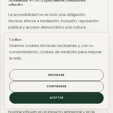
Accesibilidad WCAG 2.2 para museos y fundaciones
culturales
La accesibilidad no es solo una obligación
técnica: afecta a mediación, inclusión, reputación
pública y acceso democrático a la cultura.
Cookies
Usamos cookies técnicas necesarias y, con tu
consentimiento, cookies de medición para mejorar
la web.
Leer artículo
RECHAZAR
ESG DIGITAL
·
27 ENE. 2025
·
4 MIN
CONFIGURAR
Huella de carbono digital: cómo medir y reducir el impacto
ESG de una web
ACEPTAR
El peso de página, las imágenes, los scripts y el
hosting influyen en el impacto ambiental y en la