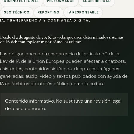
DISEÑO EDITORIAL
PERFORMANCE
ACCESIBILIDAD
SEO TÉCNICO
REPORTING
IA RESPONSABLE
IA, TRANSPARENCIA Y CONFIANZA DIGITAL
Desde el 2 de agosto de 2026, las webs que usen determinados sistemas
de IA deberán explicar mejor cómo los utilizan.
Las obligaciones de transparencia del artículo 50 de la
Ley de IA de la Unión Europea pueden afectar a chatbots,
asistentes, contenidos sintéticos, deepfakes, imágenes
generadas, audio, vídeo y textos publicados con ayuda de
IA en ámbitos de interés público como la cultura.
Contenido informativo. No sustituye una revisión legal
del caso concreto.