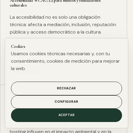
Accesibilidad WCAG 2.2 para museos y fundaciones
culturales
La accesibilidad no es solo una obligación
técnica: afecta a mediación, inclusión, reputación
pública y acceso democrático a la cultura.
Cookies
Usamos cookies técnicas necesarias y, con tu
consentimiento, cookies de medición para mejorar
la web.
Leer artículo
RECHAZAR
ESG DIGITAL
·
27 ENE. 2025
·
4 MIN
CONFIGURAR
Huella de carbono digital: cómo medir y reducir el impacto
ESG de una web
ACEPTAR
El peso de página, las imágenes, los scripts y el
hosting influyen en el impacto ambiental y en la