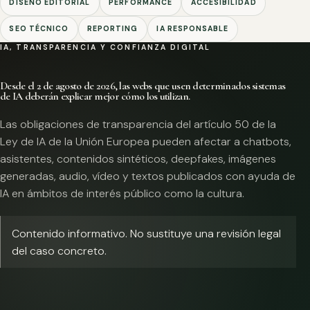
DISEÑO EDITORIAL
PERFORMANCE
ACCESIBILIDAD
SEO TÉCNICO
REPORTING
IA RESPONSABLE
IA, TRANSPARENCIA Y CONFIANZA DIGITAL
Desde el 2 de agosto de 2026, las webs que usen determinados sistemas
de IA deberán explicar mejor cómo los utilizan.
Las obligaciones de transparencia del artículo 50 de la
Ley de IA de la Unión Europea pueden afectar a chatbots,
asistentes, contenidos sintéticos, deepfakes, imágenes
generadas, audio, vídeo y textos publicados con ayuda de
IA en ámbitos de interés público como la cultura.
Contenido informativo. No sustituye una revisión legal
del caso concreto.