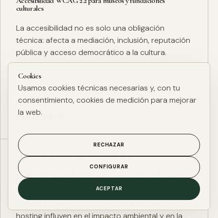
Accesibilidad WCAG 2.2 para museos y fundaciones
culturales
La accesibilidad no es solo una obligación
técnica: afecta a mediación, inclusión, reputación
pública y acceso democrático a la cultura.
Cookies
Usamos cookies técnicas necesarias y, con tu
consentimiento, cookies de medición para mejorar
la web.
Leer artículo
RECHAZAR
ESG DIGITAL
·
27 ENE. 2025
·
4 MIN
CONFIGURAR
Huella de carbono digital: cómo medir y reducir el impacto
ESG de una web
ACEPTAR
El peso de página, las imágenes, los scripts y el
hosting influyen en el impacto ambiental y en la