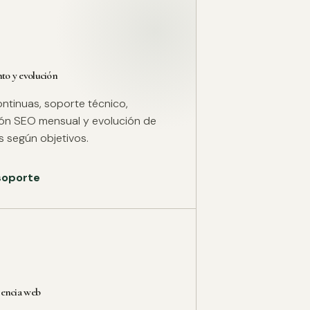
o y evolución
ntinuas, soporte técnico,
ión SEO mensual y evolución de
 según objetivos.
 soporte
rencia web