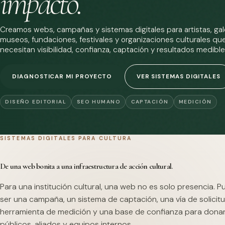
impacto.
Creamos webs, campañas y sistemas digitales para artistas, gale
museos, fundaciones, festivales y organizaciones culturales qu
necesitan visibilidad, confianza, captación y resultados medible
DIAGNOSTICAR MI PROYECTO
VER SISTEMAS DIGITALES
DISEÑO EDITORIAL
SEO HUMANO
CAPTACIÓN
MEDICIÓN
SISTEMAS DIGITALES PARA CULTURA
De una web bonita a una infraestructura de acción cultural.
Para una institución cultural, una web no es solo presencia. 
ser una campaña, un sistema de captación, una vía de solicitu
herramienta de medición y una base de confianza para dona
públicos, aliados y equipos internos.