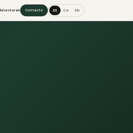
ES
CA
EN
do
Lecturas
Contacto