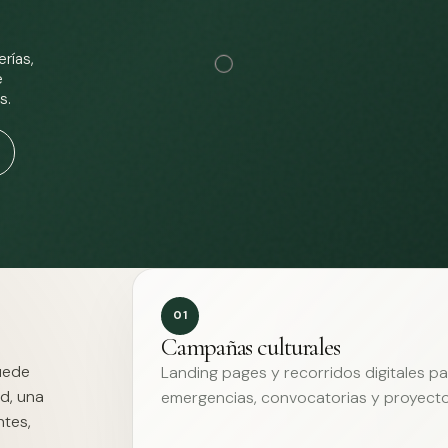
rías,
e
s.
01
Campañas culturales
Puede
Landing pages y recorridos digitales p
d, una
emergencias, convocatorias y proyecto
ntes,