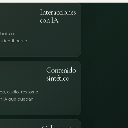
Interacciones
con IA
tbots o
identificarse
Contenido
sintético
eo, audio, textos o
n IA que puedan