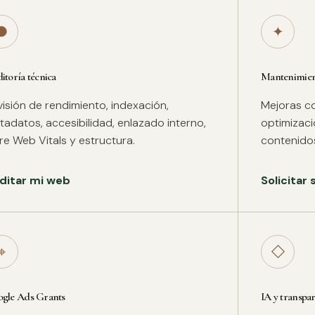
●
✦
itoría técnica
Mantenimient
isión de rendimiento, indexación,
Mejoras co
adatos, accesibilidad, enlazado interno,
optimizac
re Web Vitals y estructura.
contenidos
ditar mi web
Solicitar
⌖
◇
gle Ads Grants
IA y transpa