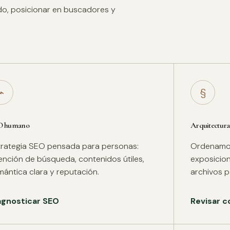
ido, posicionar en buscadores y
⌁
§
O humano
Arquitectura
trategia SEO pensada para personas:
Ordenamos 
tención de búsqueda, contenidos útiles,
exposicion
mántica clara y reputación.
archivos pa
agnosticar SEO
Revisar c