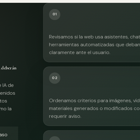
01
Revisamos si la web usa asistentes, cha
herramientas automatizadas que deban 
claramente ante el usuario.
A deberán
02
e IA de
tenidos
Ordenamos criterios para imágenes, víd
xtos
materiales generados o modificados co
mo la
requerir aviso.
caso