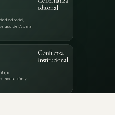
Gobernanza
editorial
ad editorial,
 de uso de IA para
Confianza
institucional
ntaja
documentación y