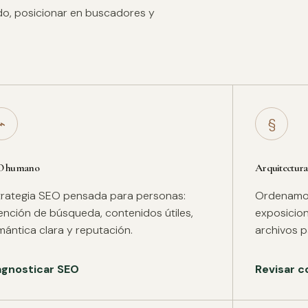
ido, posicionar en buscadores y
⌁
§
O humano
Arquitectura
trategia SEO pensada para personas:
Ordenamos 
tención de búsqueda, contenidos útiles,
exposicion
mántica clara y reputación.
archivos pa
agnosticar SEO
Revisar c