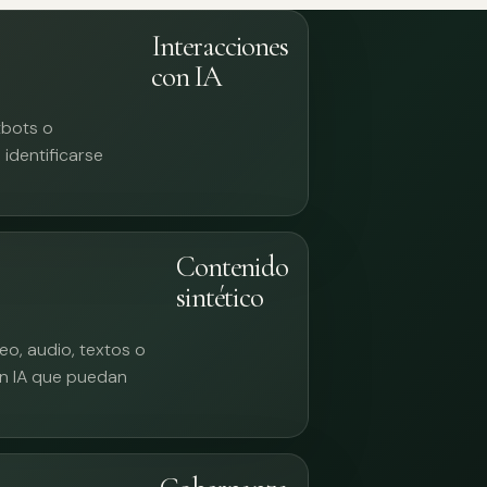
Interacciones
con IA
tbots o
identificarse
Contenido
sintético
eo, audio, textos o
n IA que puedan