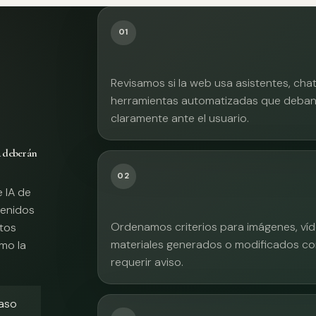
01
Revisamos si la web usa asistentes, cha
herramientas automatizadas que deban 
claramente ante el usuario.
A deberán
02
e IA de
tenidos
Ordenamos criterios para imágenes, víd
xtos
materiales generados o modificados co
mo la
requerir aviso.
caso