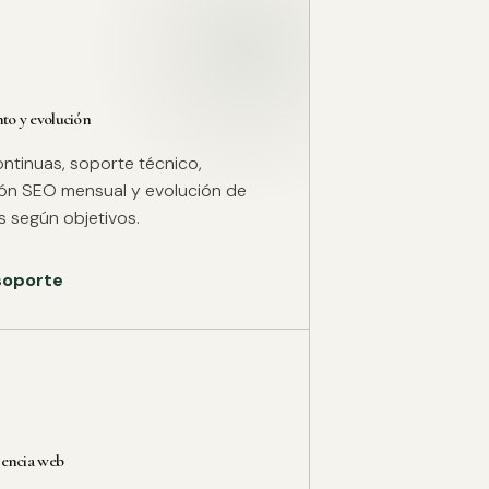
o y evolución
ntinuas, soporte técnico,
ión SEO mensual y evolución de
 según objetivos.
 soporte
rencia web