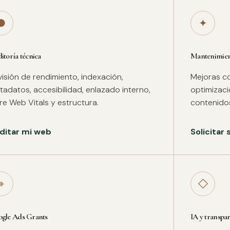
●
✦
itoría técnica
Mantenimient
isión de rendimiento, indexación,
Mejoras co
adatos, accesibilidad, enlazado interno,
optimizac
re Web Vitals y estructura.
contenidos
ditar mi web
Solicitar
⌖
◇
gle Ads Grants
IA y transpa