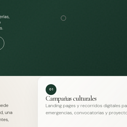
rías,
e
s.
01
Campañas culturales
Puede
Landing pages y recorridos digitales p
d, una
emergencias, convocatorias y proyecto
ntes,