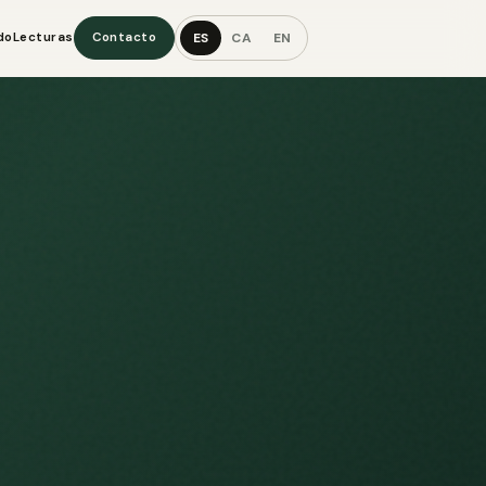
ES
CA
EN
do
Lecturas
Contacto