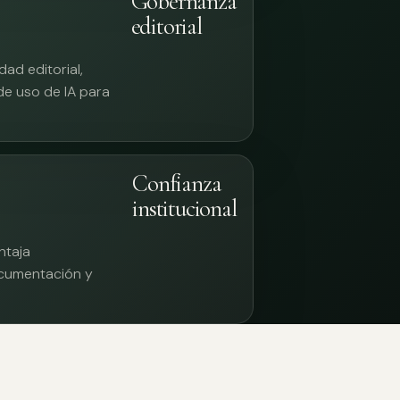
Gobernanza
editorial
ad editorial,
 de uso de IA para
Confianza
institucional
ntaja
documentación y