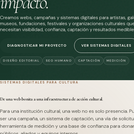
impacto.
Creamos webs, campañas y sistemas digitales para artistas, gale
museos, fundaciones, festivales y organizaciones culturales qu
necesitan visibilidad, confianza, captación y resultados medible
DIAGNOSTICAR MI PROYECTO
VER SISTEMAS DIGITALES
DISEÑO EDITORIAL
SEO HUMANO
CAPTACIÓN
MEDICIÓN
SISTEMAS DIGITALES PARA CULTURA
De una web bonita a una infraestructura de acción cultural.
Para una institución cultural, una web no es solo presencia. 
ser una campaña, un sistema de captación, una vía de solicitu
herramienta de medición y una base de confianza para dona
públicos, aliados y equipos internos.