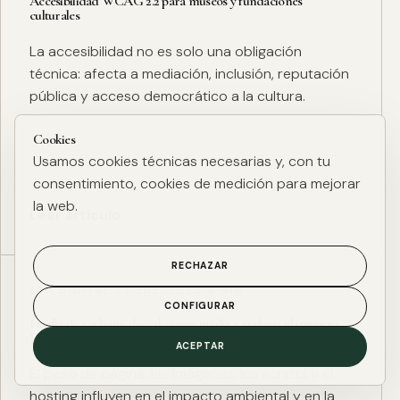
Accesibilidad WCAG 2.2 para museos y fundaciones
culturales
La accesibilidad no es solo una obligación
técnica: afecta a mediación, inclusión, reputación
pública y acceso democrático a la cultura.
Cookies
Usamos cookies técnicas necesarias y, con tu
consentimiento, cookies de medición para mejorar
la web.
Leer artículo
RECHAZAR
ESG DIGITAL
·
27 ENE. 2025
·
4 MIN
CONFIGURAR
Huella de carbono digital: cómo medir y reducir el impacto
ESG de una web
ACEPTAR
El peso de página, las imágenes, los scripts y el
hosting influyen en el impacto ambiental y en la