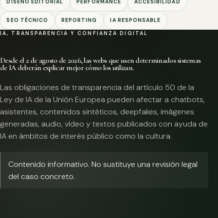
DISEÑO EDITORIAL
PERFORMANCE
ACCESIBILIDAD
SEO TÉCNICO
REPORTING
IA RESPONSABLE
IA, TRANSPARENCIA Y CONFIANZA DIGITAL
Desde el 2 de agosto de 2026, las webs que usen determinados sistemas
de IA deberán explicar mejor cómo los utilizan.
Las obligaciones de transparencia del artículo 50 de la
Ley de IA de la Unión Europea pueden afectar a chatbots,
asistentes, contenidos sintéticos, deepfakes, imágenes
generadas, audio, vídeo y textos publicados con ayuda de
IA en ámbitos de interés público como la cultura.
Contenido informativo. No sustituye una revisión legal
del caso concreto.