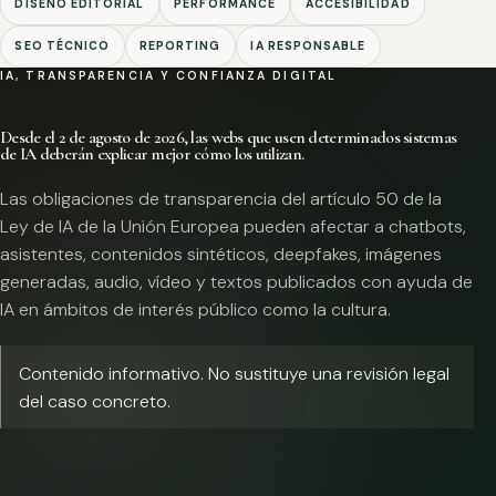
DISEÑO EDITORIAL
PERFORMANCE
ACCESIBILIDAD
SEO TÉCNICO
REPORTING
IA RESPONSABLE
IA, TRANSPARENCIA Y CONFIANZA DIGITAL
Desde el 2 de agosto de 2026, las webs que usen determinados sistemas
de IA deberán explicar mejor cómo los utilizan.
Las obligaciones de transparencia del artículo 50 de la
Ley de IA de la Unión Europea pueden afectar a chatbots,
asistentes, contenidos sintéticos, deepfakes, imágenes
generadas, audio, vídeo y textos publicados con ayuda de
IA en ámbitos de interés público como la cultura.
Contenido informativo. No sustituye una revisión legal
del caso concreto.