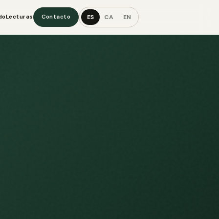
ES
CA
EN
do
Lecturas
Contacto