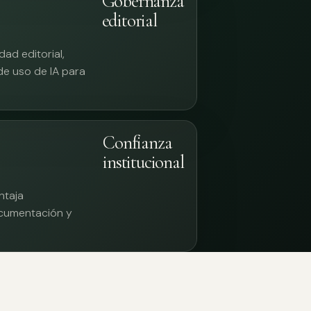
Gobernanza
editorial
ad editorial,
 de uso de IA para
Confianza
institucional
ntaja
documentación y