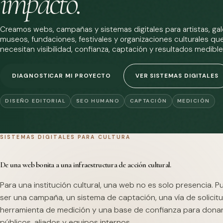
impacto.
Creamos webs, campañas y sistemas digitales para artistas, gale
museos, fundaciones, festivales y organizaciones culturales qu
necesitan visibilidad, confianza, captación y resultados medible
DIAGNOSTICAR MI PROYECTO
VER SISTEMAS DIGITALES
DISEÑO EDITORIAL
SEO HUMANO
CAPTACIÓN
MEDICIÓN
SISTEMAS DIGITALES PARA CULTURA
De una web bonita a una infraestructura de acción cultural.
Para una institución cultural, una web no es solo presencia. 
ser una campaña, un sistema de captación, una vía de solicitu
herramienta de medición y una base de confianza para dona
públicos, aliados y equipos internos.