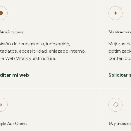
●
✦
itoría técnica
Mantenimient
isión de rendimiento, indexación,
Mejoras co
adatos, accesibilidad, enlazado interno,
optimizac
re Web Vitals y estructura.
contenidos
ditar mi web
Solicitar
⌖
◇
gle Ads Grants
IA y transpa