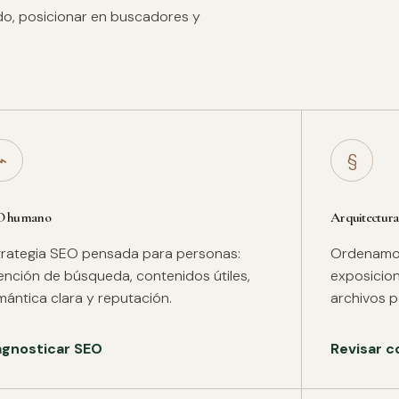
ido, posicionar en buscadores y
⌁
§
O humano
Arquitectura
trategia SEO pensada para personas:
Ordenamos 
tención de búsqueda, contenidos útiles,
exposicion
mántica clara y reputación.
archivos pa
agnosticar SEO
Revisar c