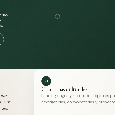
rías,
e
s.
01
Campañas culturales
Puede
Landing pages y recorridos digitales p
d, una
emergencias, convocatorias y proyecto
ntes,