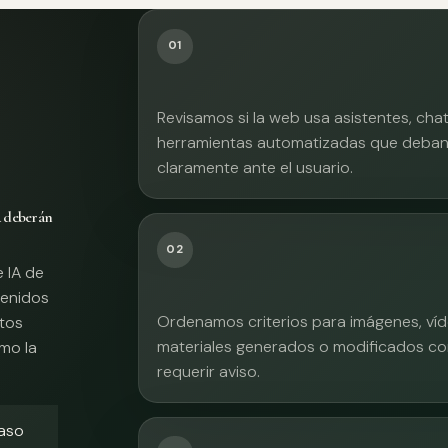
01
Revisamos si la web usa asistentes, cha
herramientas automatizadas que deban 
claramente ante el usuario.
A deberán
02
e IA de
tenidos
Ordenamos criterios para imágenes, víd
xtos
materiales generados o modificados co
mo la
requerir aviso.
caso