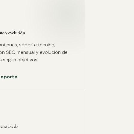
o y evolución
ntinuas, soporte técnico,
ión SEO mensual y evolución de
 según objetivos.
 soporte
rencia web