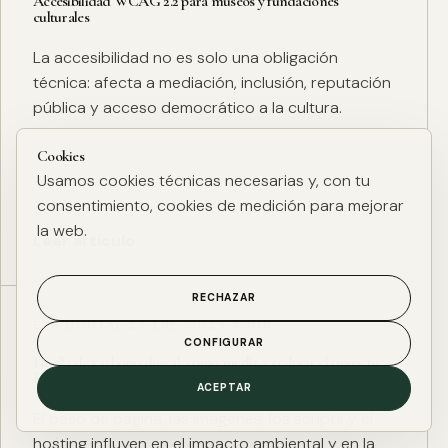
Accesibilidad WCAG 2.2 para museos y fundaciones
culturales
La accesibilidad no es solo una obligación
técnica: afecta a mediación, inclusión, reputación
pública y acceso democrático a la cultura.
Cookies
Usamos cookies técnicas necesarias y, con tu
consentimiento, cookies de medición para mejorar
la web.
Leer artículo
RECHAZAR
ESG DIGITAL
·
27 ENE. 2025
·
4 MIN
CONFIGURAR
Huella de carbono digital: cómo medir y reducir el impacto
ESG de una web
ACEPTAR
El peso de página, las imágenes, los scripts y el
hosting influyen en el impacto ambiental y en la