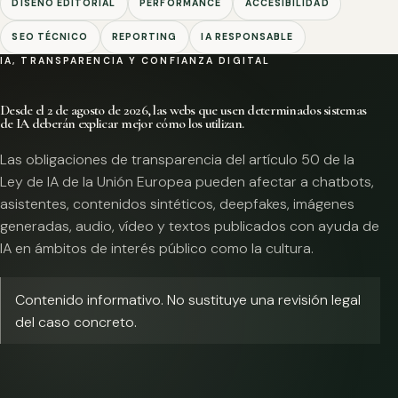
DISEÑO EDITORIAL
PERFORMANCE
ACCESIBILIDAD
SEO TÉCNICO
REPORTING
IA RESPONSABLE
IA, TRANSPARENCIA Y CONFIANZA DIGITAL
Desde el 2 de agosto de 2026, las webs que usen determinados sistemas
de IA deberán explicar mejor cómo los utilizan.
Las obligaciones de transparencia del artículo 50 de la
Ley de IA de la Unión Europea pueden afectar a chatbots,
asistentes, contenidos sintéticos, deepfakes, imágenes
generadas, audio, vídeo y textos publicados con ayuda de
IA en ámbitos de interés público como la cultura.
Contenido informativo. No sustituye una revisión legal
del caso concreto.