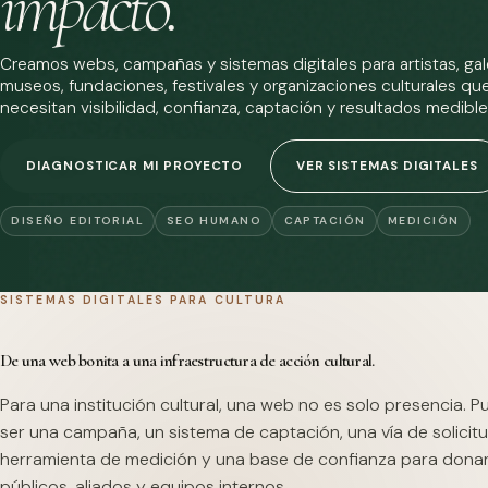
impacto.
Creamos webs, campañas y sistemas digitales para artistas, gale
museos, fundaciones, festivales y organizaciones culturales qu
necesitan visibilidad, confianza, captación y resultados medible
DIAGNOSTICAR MI PROYECTO
VER SISTEMAS DIGITALES
DISEÑO EDITORIAL
SEO HUMANO
CAPTACIÓN
MEDICIÓN
SISTEMAS DIGITALES PARA CULTURA
De una web bonita a una infraestructura de acción cultural.
Para una institución cultural, una web no es solo presencia. 
ser una campaña, un sistema de captación, una vía de solicitu
herramienta de medición y una base de confianza para dona
públicos, aliados y equipos internos.