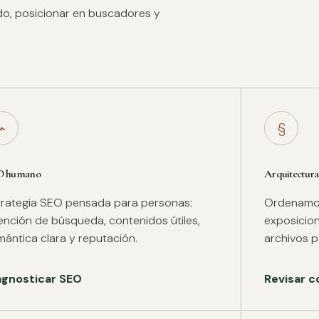
ido, posicionar en buscadores y
⌁
§
O humano
Arquitectura
trategia SEO pensada para personas:
Ordenamos 
tención de búsqueda, contenidos útiles,
exposicion
mántica clara y reputación.
archivos pa
agnosticar SEO
Revisar c