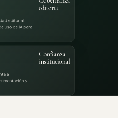
Gobernanza
editorial
ad editorial,
 de uso de IA para
Confianza
institucional
ntaja
documentación y