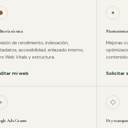
●
✦
itoría técnica
Mantenimient
isión de rendimiento, indexación,
Mejoras co
adatos, accesibilidad, enlazado interno,
optimizac
re Web Vitals y estructura.
contenidos
ditar mi web
Solicitar
⌖
◇
gle Ads Grants
IA y transpa