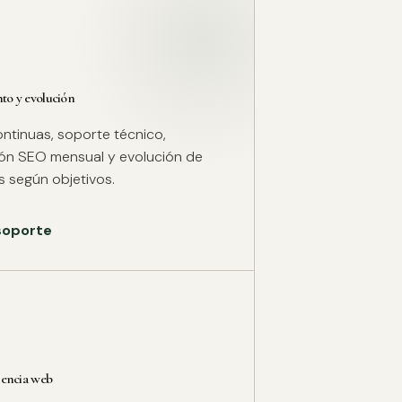
o y evolución
ntinuas, soporte técnico,
ión SEO mensual y evolución de
 según objetivos.
 soporte
rencia web