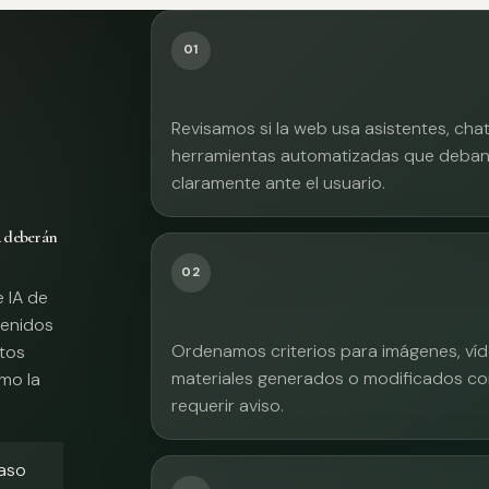
01
Revisamos si la web usa asistentes, cha
herramientas automatizadas que deban 
claramente ante el usuario.
A deberán
02
e IA de
tenidos
Ordenamos criterios para imágenes, víd
xtos
materiales generados o modificados co
mo la
requerir aviso.
caso