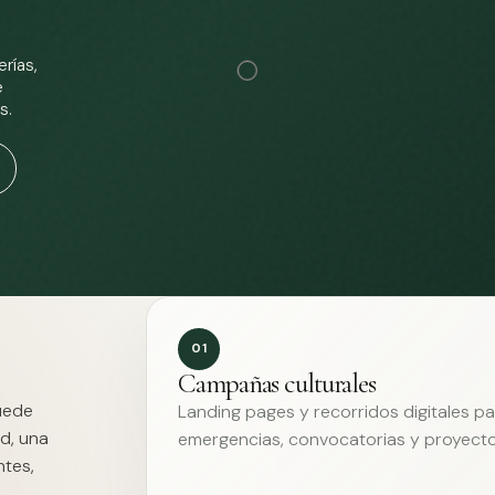
rías,
e
s.
01
Campañas culturales
Puede
Landing pages y recorridos digitales p
d, una
emergencias, convocatorias y proyecto
ntes,