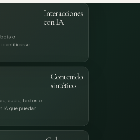
Interacciones
con IA
tbots o
identificarse
Contenido
sintético
eo, audio, textos o
n IA que puedan