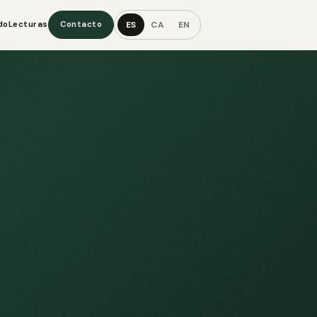
ES
CA
EN
do
Lecturas
Contacto