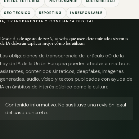
DISEÑO EDITORIAL
PERFORMANCE
ACCESIBILIDAD
SEO TÉCNICO
REPORTING
IA RESPONSABLE
IA, TRANSPARENCIA Y CONFIANZA DIGITAL
Desde el 2 de agosto de 2026, las webs que usen determinados sistemas
de IA deberán explicar mejor cómo los utilizan.
Las obligaciones de transparencia del artículo 50 de la
Ley de IA de la Unión Europea pueden afectar a chatbots,
asistentes, contenidos sintéticos, deepfakes, imágenes
generadas, audio, vídeo y textos publicados con ayuda de
IA en ámbitos de interés público como la cultura.
Contenido informativo. No sustituye una revisión legal
del caso concreto.