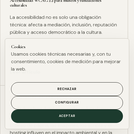
Accesibilidad WCAG 2.2 para museos y fundaciones
culturales
La accesibilidad no es solo una obligación
técnica: afecta a mediación, inclusión, reputación
pública y acceso democrático a la cultura.
Cookies
Usamos cookies técnicas necesarias y, con tu
consentimiento, cookies de medición para mejorar
la web.
Leer artículo
RECHAZAR
ESG DIGITAL
·
27 ENE. 2025
·
4 MIN
CONFIGURAR
Huella de carbono digital: cómo medir y reducir el impacto
ESG de una web
ACEPTAR
El peso de página, las imágenes, los scripts y el
hosting influyen en el impacto ambiental y en la