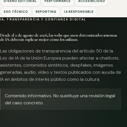
DISEÑO EDITORIAL
PERFORMANCE
ACCESIBILIDAD
SEO TÉCNICO
REPORTING
IA RESPONSABLE
IA, TRANSPARENCIA Y CONFIANZA DIGITAL
Desde el 2 de agosto de 2026, las webs que usen determinados sistemas
de IA deberán explicar mejor cómo los utilizan.
Las obligaciones de transparencia del artículo 50 de la
Ley de IA de la Unión Europea pueden afectar a chatbots,
asistentes, contenidos sintéticos, deepfakes, imágenes
generadas, audio, vídeo y textos publicados con ayuda de
IA en ámbitos de interés público como la cultura.
Contenido informativo. No sustituye una revisión legal
del caso concreto.