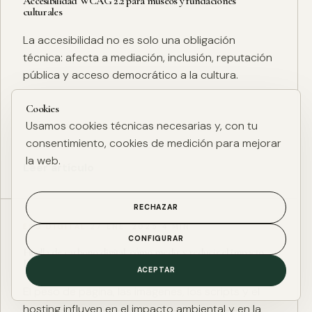
Accesibilidad WCAG 2.2 para museos y fundaciones
culturales
La accesibilidad no es solo una obligación
técnica: afecta a mediación, inclusión, reputación
pública y acceso democrático a la cultura.
Cookies
Usamos cookies técnicas necesarias y, con tu
consentimiento, cookies de medición para mejorar
la web.
Leer artículo
RECHAZAR
ESG DIGITAL
·
27 ENE. 2025
·
4 MIN
CONFIGURAR
Huella de carbono digital: cómo medir y reducir el impacto
ESG de una web
ACEPTAR
El peso de página, las imágenes, los scripts y el
hosting influyen en el impacto ambiental y en la