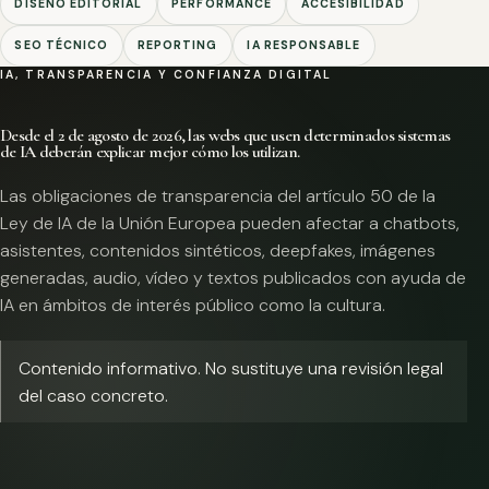
DISEÑO EDITORIAL
PERFORMANCE
ACCESIBILIDAD
SEO TÉCNICO
REPORTING
IA RESPONSABLE
IA, TRANSPARENCIA Y CONFIANZA DIGITAL
Desde el 2 de agosto de 2026, las webs que usen determinados sistemas
de IA deberán explicar mejor cómo los utilizan.
Las obligaciones de transparencia del artículo 50 de la
Ley de IA de la Unión Europea pueden afectar a chatbots,
asistentes, contenidos sintéticos, deepfakes, imágenes
generadas, audio, vídeo y textos publicados con ayuda de
IA en ámbitos de interés público como la cultura.
Contenido informativo. No sustituye una revisión legal
del caso concreto.