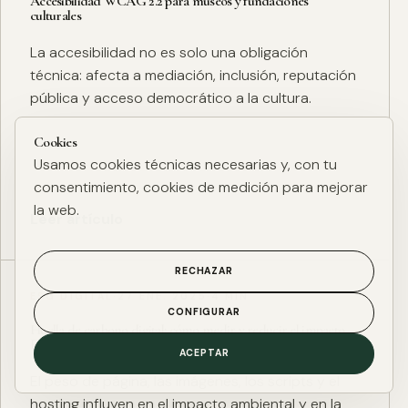
Accesibilidad WCAG 2.2 para museos y fundaciones
culturales
La accesibilidad no es solo una obligación
técnica: afecta a mediación, inclusión, reputación
pública y acceso democrático a la cultura.
Cookies
Usamos cookies técnicas necesarias y, con tu
consentimiento, cookies de medición para mejorar
la web.
Leer artículo
RECHAZAR
ESG DIGITAL
·
27 ENE. 2025
·
4 MIN
CONFIGURAR
Huella de carbono digital: cómo medir y reducir el impacto
ESG de una web
ACEPTAR
El peso de página, las imágenes, los scripts y el
hosting influyen en el impacto ambiental y en la