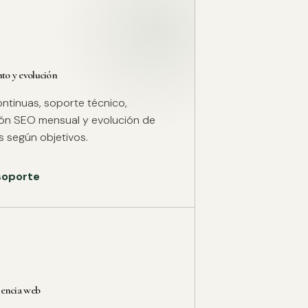
o y evolución
ntinuas, soporte técnico,
ión SEO mensual y evolución de
 según objetivos.
 soporte
rencia web