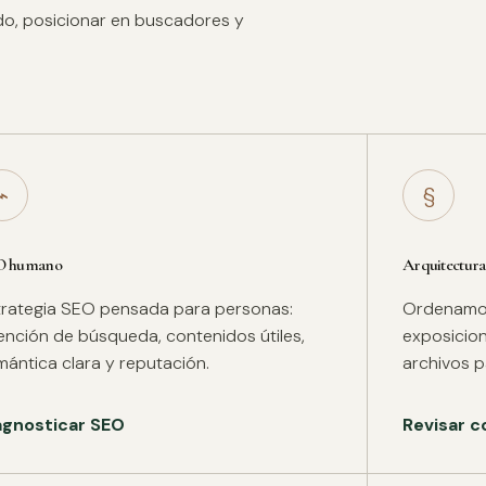
ido, posicionar en buscadores y
⌁
§
O humano
Arquitectura
trategia SEO pensada para personas:
Ordenamos 
tención de búsqueda, contenidos útiles,
exposicion
mántica clara y reputación.
archivos pa
agnosticar SEO
Revisar c