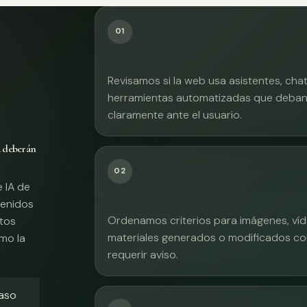
01
Revisamos si la web usa asistentes, cha
herramientas automatizadas que deban 
claramente ante el usuario.
A deberán
02
e IA de
tenidos
Ordenamos criterios para imágenes, víd
xtos
materiales generados o modificados co
mo la
requerir aviso.
caso