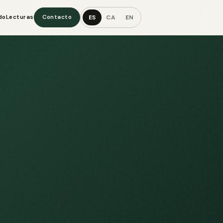
ES
CA
EN
do
Lecturas
Contacto