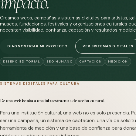
impacto.
Creamos webs, campañas y sistemas digitales para artistas, gale
museos, fundaciones, festivales y organizaciones culturales qu
necesitan visibilidad, confianza, captación y resultados medible
DIAGNOSTICAR MI PROYECTO
VER SISTEMAS DIGITALES
DISEÑO EDITORIAL
SEO HUMANO
CAPTACIÓN
MEDICIÓN
SISTEMAS DIGITALES PARA CULTURA
De una web bonita a una infraestructura de acción cultural.
Para una institución cultural, una web no es solo presencia. 
ser una campaña, un sistema de captación, una vía de solicitu
herramienta de medición y una base de confianza para dona
públicos, aliados y equipos internos.