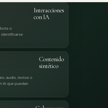
Interacciones
con IA
tbots o
identificarse
Contenido
sintético
eo, audio, textos o
n IA que puedan