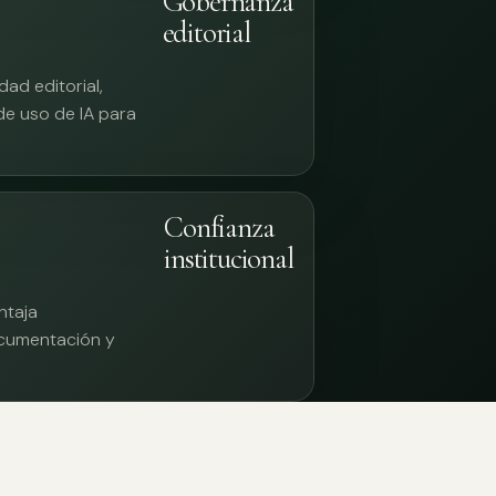
Gobernanza
editorial
ad editorial,
 de uso de IA para
Confianza
institucional
ntaja
documentación y