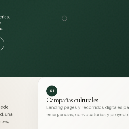
rías,
e
s.
01
Campañas culturales
Puede
Landing pages y recorridos digitales p
d, una
emergencias, convocatorias y proyecto
ntes,