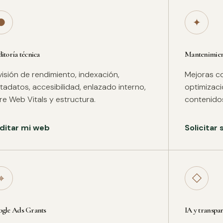
●
✦
itoría técnica
Mantenimient
isión de rendimiento, indexación,
Mejoras co
adatos, accesibilidad, enlazado interno,
optimizac
re Web Vitals y estructura.
contenidos
ditar mi web
Solicitar
⌖
◇
gle Ads Grants
IA y transpa