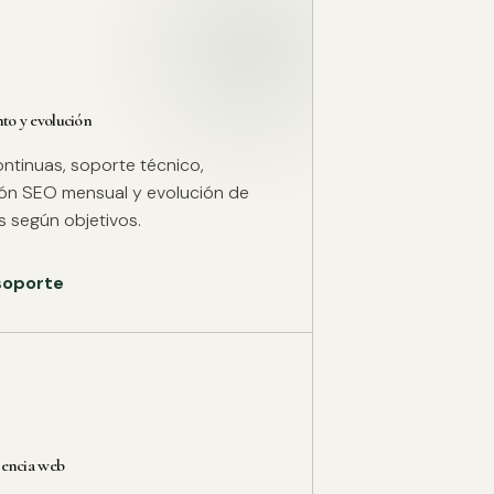
o y evolución
ntinuas, soporte técnico,
ión SEO mensual y evolución de
 según objetivos.
 soporte
rencia web