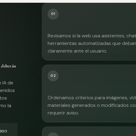
01
Revisamos si la web usa asistentes, cha
herramientas automatizadas que deban 
claramente ante el usuario.
A deberán
02
e IA de
tenidos
Ordenamos criterios para imágenes, víd
xtos
materiales generados o modificados co
mo la
requerir aviso.
caso