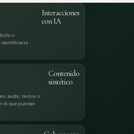
Interacciones
con IA
tbots o
identificarse
Contenido
sintético
eo, audio, textos o
n IA que puedan