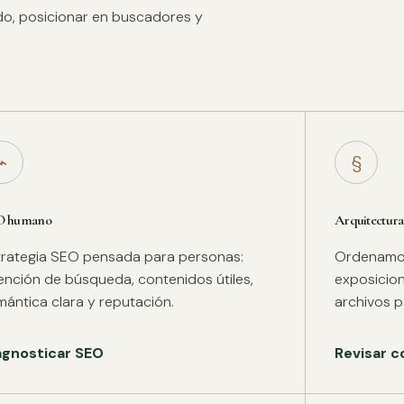
ido, posicionar en buscadores y
⌁
§
O humano
Arquitectura
trategia SEO pensada para personas:
Ordenamos 
tención de búsqueda, contenidos útiles,
exposicion
mántica clara y reputación.
archivos pa
agnosticar SEO
Revisar c