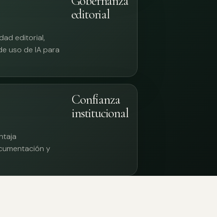
Gobernanza
editorial
ad editorial,
 de uso de IA para
Confianza
institucional
ntaja
documentación y