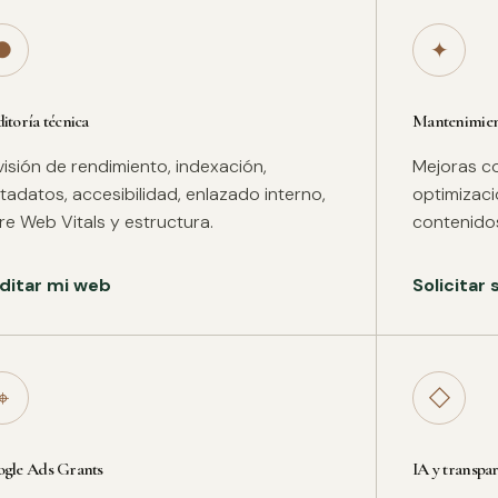
●
✦
itoría técnica
Mantenimient
isión de rendimiento, indexación,
Mejoras co
adatos, accesibilidad, enlazado interno,
optimizac
re Web Vitals y estructura.
contenidos
ditar mi web
Solicitar
⌖
◇
gle Ads Grants
IA y transpa