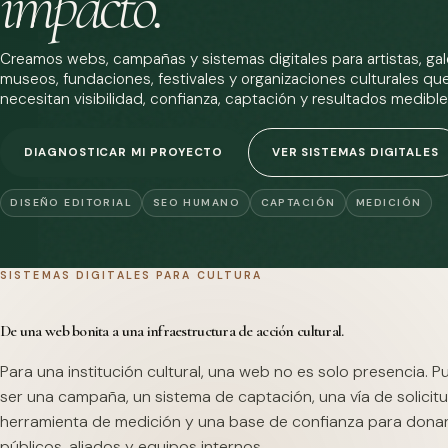
impacto.
Creamos webs, campañas y sistemas digitales para artistas, gale
museos, fundaciones, festivales y organizaciones culturales qu
necesitan visibilidad, confianza, captación y resultados medible
DIAGNOSTICAR MI PROYECTO
VER SISTEMAS DIGITALES
DISEÑO EDITORIAL
SEO HUMANO
CAPTACIÓN
MEDICIÓN
SISTEMAS DIGITALES PARA CULTURA
De una web bonita a una infraestructura de acción cultural.
Para una institución cultural, una web no es solo presencia. 
ser una campaña, un sistema de captación, una vía de solicitu
herramienta de medición y una base de confianza para dona
públicos, aliados y equipos internos.