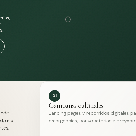
rías,
e
s.
01
Campañas culturales
Puede
Landing pages y recorridos digitales p
d, una
emergencias, convocatorias y proyecto
ntes,