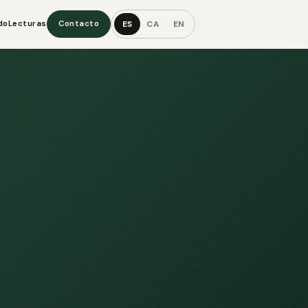
ES
CA
EN
do
Lecturas
Contacto