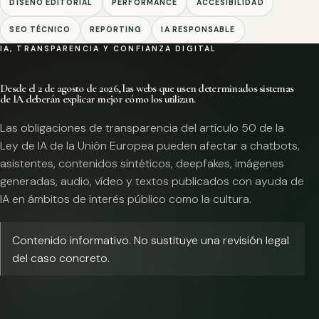
DISEÑO EDITORIAL
PERFORMANCE
ACCESIBILIDAD
SEO TÉCNICO
REPORTING
IA RESPONSABLE
IA, TRANSPARENCIA Y CONFIANZA DIGITAL
Desde el 2 de agosto de 2026, las webs que usen determinados sistemas
de IA deberán explicar mejor cómo los utilizan.
Las obligaciones de transparencia del artículo 50 de la
Ley de IA de la Unión Europea pueden afectar a chatbots,
asistentes, contenidos sintéticos, deepfakes, imágenes
generadas, audio, vídeo y textos publicados con ayuda de
IA en ámbitos de interés público como la cultura.
Contenido informativo. No sustituye una revisión legal
del caso concreto.