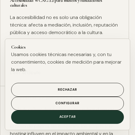
Accesibilidad WCAG 2.2 para museos y fundaciones
culturales
La accesibilidad no es solo una obligación
técnica: afecta a mediación, inclusión, reputación
pública y acceso democrático a la cultura.
Cookies
Usamos cookies técnicas necesarias y, con tu
consentimiento, cookies de medición para mejorar
la web.
Leer artículo
RECHAZAR
ESG DIGITAL
·
27 ENE. 2025
·
4 MIN
CONFIGURAR
Huella de carbono digital: cómo medir y reducir el impacto
ESG de una web
ACEPTAR
El peso de página, las imágenes, los scripts y el
hosting influyen en el impacto ambiental y en la