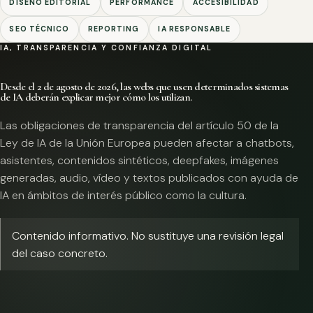
DISEÑO EDITORIAL
PERFORMANCE
ACCESIBILIDAD
SEO TÉCNICO
REPORTING
IA RESPONSABLE
IA, TRANSPARENCIA Y CONFIANZA DIGITAL
Desde el 2 de agosto de 2026, las webs que usen determinados sistemas
de IA deberán explicar mejor cómo los utilizan.
Las obligaciones de transparencia del artículo 50 de la
Ley de IA de la Unión Europea pueden afectar a chatbots,
asistentes, contenidos sintéticos, deepfakes, imágenes
generadas, audio, vídeo y textos publicados con ayuda de
IA en ámbitos de interés público como la cultura.
Contenido informativo. No sustituye una revisión legal
del caso concreto.