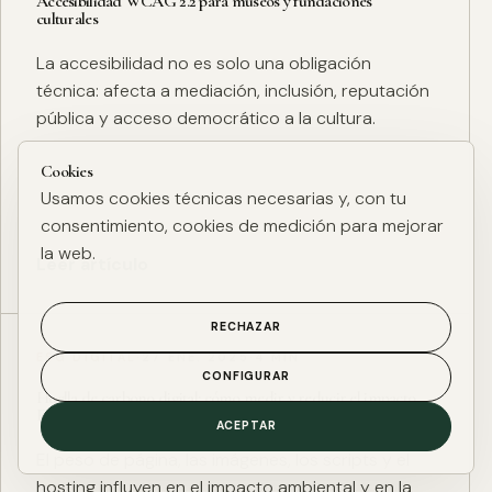
Accesibilidad WCAG 2.2 para museos y fundaciones
culturales
La accesibilidad no es solo una obligación
técnica: afecta a mediación, inclusión, reputación
pública y acceso democrático a la cultura.
Cookies
Usamos cookies técnicas necesarias y, con tu
consentimiento, cookies de medición para mejorar
la web.
Leer artículo
RECHAZAR
ESG DIGITAL
·
27 ENE. 2025
·
4 MIN
CONFIGURAR
Huella de carbono digital: cómo medir y reducir el impacto
ESG de una web
ACEPTAR
El peso de página, las imágenes, los scripts y el
hosting influyen en el impacto ambiental y en la