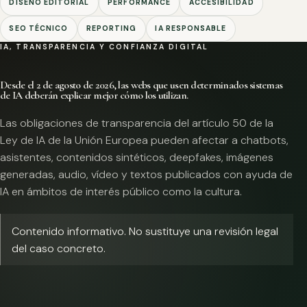
DISEÑO EDITORIAL
PERFORMANCE
ACCESIBILIDAD
SEO TÉCNICO
REPORTING
IA RESPONSABLE
IA, TRANSPARENCIA Y CONFIANZA DIGITAL
Desde el 2 de agosto de 2026, las webs que usen determinados sistemas
de IA deberán explicar mejor cómo los utilizan.
Las obligaciones de transparencia del artículo 50 de la
Ley de IA de la Unión Europea pueden afectar a chatbots,
asistentes, contenidos sintéticos, deepfakes, imágenes
generadas, audio, vídeo y textos publicados con ayuda de
IA en ámbitos de interés público como la cultura.
Contenido informativo. No sustituye una revisión legal
del caso concreto.