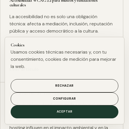
Accesibilidad WCAG 2.2 para museos y fundaciones
culturales
La accesibilidad no es solo una obligación
técnica: afecta a mediación, inclusión, reputación
pública y acceso democrático a la cultura.
Cookies
Usamos cookies técnicas necesarias y, con tu
consentimiento, cookies de medición para mejorar
la web.
Leer artículo
RECHAZAR
ESG DIGITAL
·
27 ENE. 2025
·
4 MIN
CONFIGURAR
Huella de carbono digital: cómo medir y reducir el impacto
ESG de una web
ACEPTAR
El peso de página, las imágenes, los scripts y el
hosting influyen en el impacto ambiental y en la