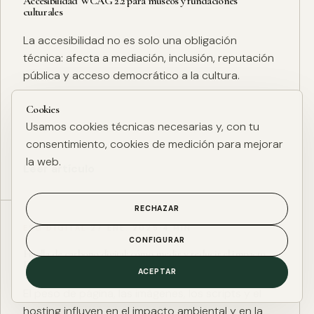
Accesibilidad WCAG 2.2 para museos y fundaciones
culturales
La accesibilidad no es solo una obligación
técnica: afecta a mediación, inclusión, reputación
pública y acceso democrático a la cultura.
Cookies
Usamos cookies técnicas necesarias y, con tu
consentimiento, cookies de medición para mejorar
la web.
Leer artículo
RECHAZAR
ESG DIGITAL
·
27 ENE. 2025
·
4 MIN
CONFIGURAR
Huella de carbono digital: cómo medir y reducir el impacto
ESG de una web
ACEPTAR
El peso de página, las imágenes, los scripts y el
hosting influyen en el impacto ambiental y en la