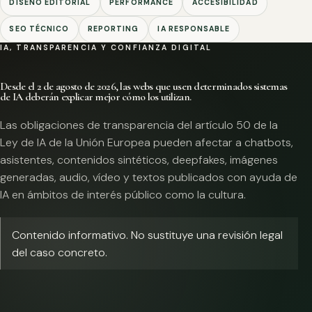
DISEÑO EDITORIAL
PERFORMANCE
ACCESIBILIDAD
SEO TÉCNICO
REPORTING
IA RESPONSABLE
IA, TRANSPARENCIA Y CONFIANZA DIGITAL
Desde el 2 de agosto de 2026, las webs que usen determinados sistemas
de IA deberán explicar mejor cómo los utilizan.
Las obligaciones de transparencia del artículo 50 de la
Ley de IA de la Unión Europea pueden afectar a chatbots,
asistentes, contenidos sintéticos, deepfakes, imágenes
generadas, audio, vídeo y textos publicados con ayuda de
IA en ámbitos de interés público como la cultura.
Contenido informativo. No sustituye una revisión legal
del caso concreto.