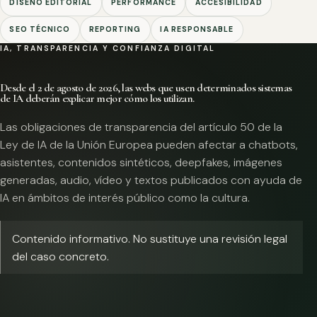
DISEÑO EDITORIAL
PERFORMANCE
ACCESIBILIDAD
SEO TÉCNICO
REPORTING
IA RESPONSABLE
IA, TRANSPARENCIA Y CONFIANZA DIGITAL
Desde el 2 de agosto de 2026, las webs que usen determinados sistemas
de IA deberán explicar mejor cómo los utilizan.
Las obligaciones de transparencia del artículo 50 de la
Ley de IA de la Unión Europea pueden afectar a chatbots,
asistentes, contenidos sintéticos, deepfakes, imágenes
generadas, audio, vídeo y textos publicados con ayuda de
IA en ámbitos de interés público como la cultura.
Contenido informativo. No sustituye una revisión legal
del caso concreto.