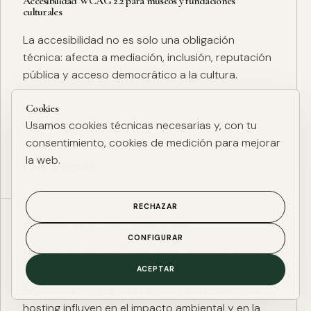
Accesibilidad WCAG 2.2 para museos y fundaciones
culturales
La accesibilidad no es solo una obligación
técnica: afecta a mediación, inclusión, reputación
pública y acceso democrático a la cultura.
Cookies
Usamos cookies técnicas necesarias y, con tu
consentimiento, cookies de medición para mejorar
la web.
Leer artículo
RECHAZAR
ESG DIGITAL
·
27 ENE. 2025
·
4 MIN
CONFIGURAR
Huella de carbono digital: cómo medir y reducir el impacto
ESG de una web
ACEPTAR
El peso de página, las imágenes, los scripts y el
hosting influyen en el impacto ambiental y en la