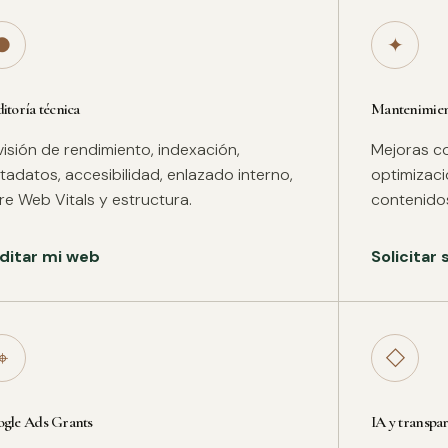
●
✦
itoría técnica
Mantenimient
isión de rendimiento, indexación,
Mejoras co
adatos, accesibilidad, enlazado interno,
optimizac
re Web Vitals y estructura.
contenidos
ditar mi web
Solicitar
⌖
◇
gle Ads Grants
IA y transpa