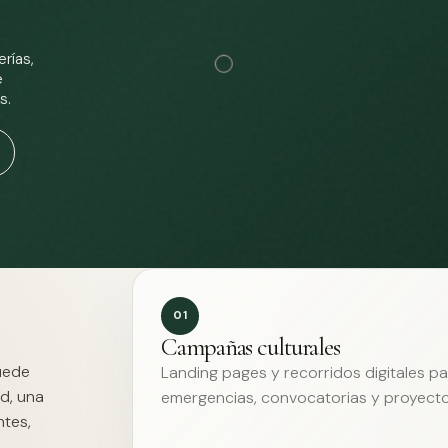
rías,
e
s.
01
Campañas culturales
Puede
Landing pages y recorridos digitales p
d, una
emergencias, convocatorias y proyecto
ntes,