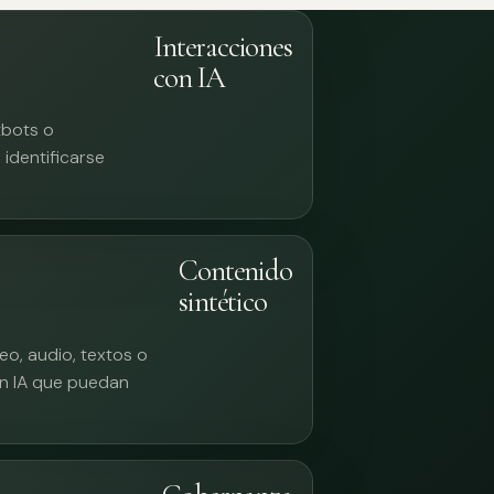
Interacciones
con IA
tbots o
identificarse
Contenido
sintético
eo, audio, textos o
n IA que puedan