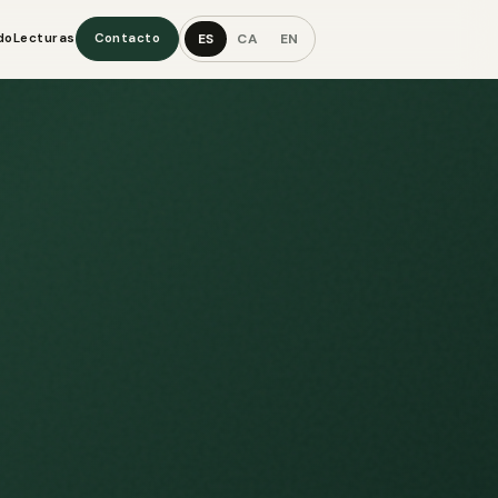
ES
CA
EN
do
Lecturas
Contacto