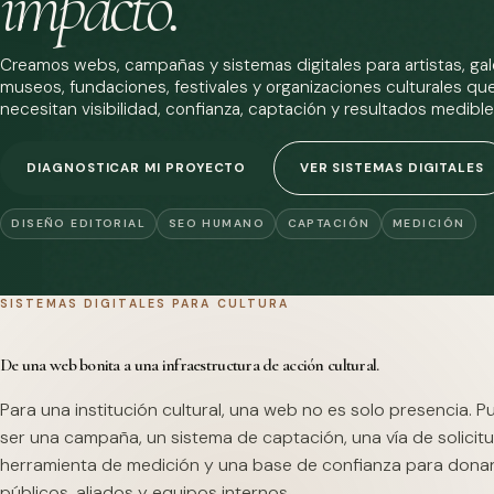
impacto.
Creamos webs, campañas y sistemas digitales para artistas, gale
museos, fundaciones, festivales y organizaciones culturales qu
necesitan visibilidad, confianza, captación y resultados medible
DIAGNOSTICAR MI PROYECTO
VER SISTEMAS DIGITALES
DISEÑO EDITORIAL
SEO HUMANO
CAPTACIÓN
MEDICIÓN
SISTEMAS DIGITALES PARA CULTURA
De una web bonita a una infraestructura de acción cultural.
Para una institución cultural, una web no es solo presencia. 
ser una campaña, un sistema de captación, una vía de solicitu
herramienta de medición y una base de confianza para dona
públicos, aliados y equipos internos.