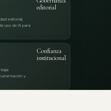
Gobernanza
editorial
ad editorial,
 de uso de IA para
Confianza
institucional
ntaja
documentación y