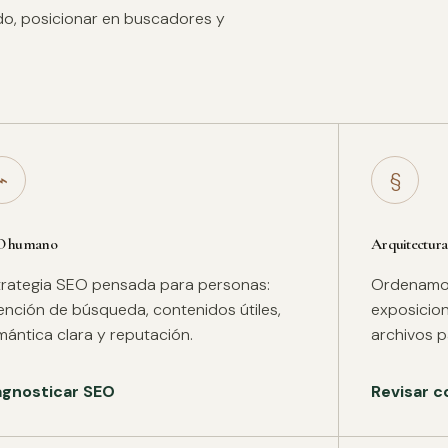
ido, posicionar en buscadores y
⌁
§
O humano
Arquitectura
trategia SEO pensada para personas:
Ordenamos 
tención de búsqueda, contenidos útiles,
exposicion
mántica clara y reputación.
archivos pa
agnosticar SEO
Revisar c