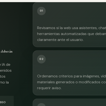
01
Revisamos si la web usa asistentes, cha
herramientas automatizadas que deban 
claramente ante el usuario.
A deberán
02
e IA de
tenidos
Ordenamos criterios para imágenes, víd
xtos
materiales generados o modificados co
mo la
requerir aviso.
caso