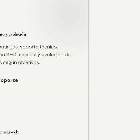
o y evolución
ntinuas, soporte técnico,
ión SEO mensual y evolución de
 según objetivos.
 soporte
rencia web